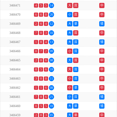
3466471
4
5
5
14
大
双
中
3466470
6
6
8
20
小
双
中
3466469
2
6
4
12
大
单
错
3466468
7
0
3
10
大
双
中
3466467
1
8
4
13
大
双
错
3466466
0
7
2
09
小
双
中
3466465
2
0
6
08
大
双
中
3466464
8
5
6
19
大
双
中
3466463
3
0
8
11
小
双
中
3466462
1
1
6
08
小
单
中
3466461
7
8
6
21
小
双
错
3466460
0
5
5
10
大
单
错
3466459
2
0
3
05
大
单
中