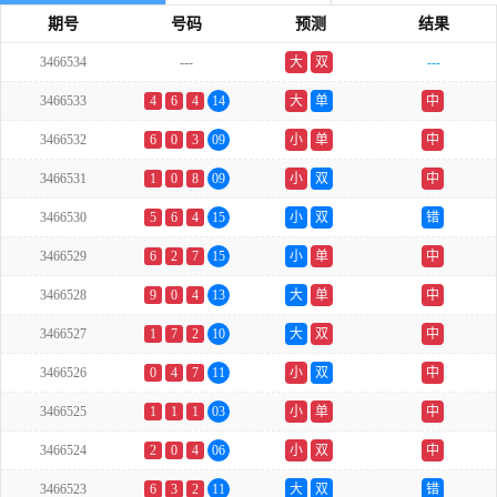
期号
号码
预测
结果
3466534
---
大
双
---
3466533
4
6
4
14
大
单
中
3466532
6
0
3
09
小
单
中
3466531
1
0
8
09
小
双
中
3466530
5
6
4
15
小
双
错
3466529
6
2
7
15
小
单
中
3466528
9
0
4
13
大
单
中
3466527
1
7
2
10
大
双
中
3466526
0
4
7
11
小
双
中
3466525
1
1
1
03
小
单
中
3466524
2
0
4
06
小
双
中
3466523
6
3
2
11
大
双
错