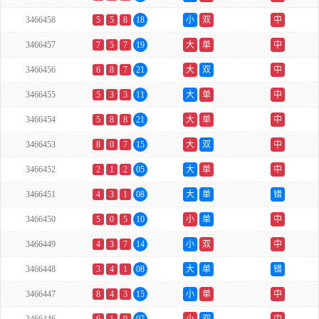
3466458
5
5
8
18
小
双
中
3466457
7
5
7
19
大
单
中
3466456
6
8
7
21
大
双
中
3466455
5
3
3
11
大
单
中
3466454
5
8
8
21
大
单
中
3466453
8
0
7
15
大
双
中
3466452
2
1
2
05
大
单
中
3466451
4
3
1
08
大
单
错
3466450
5
0
5
10
小
单
中
3466449
4
3
7
14
小
双
中
3466448
3
4
1
08
大
单
错
3466447
8
4
3
15
小
单
中