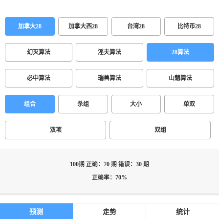
加拿大28
加拿大西28
台湾28
比特币28
幻灭算法
淫夫算法
28算法
必中算法
瑞兽算法
山魈算法
组合
杀组
大小
单双
双项
双组
100期 正确：70 期 错误：30 期
正确率：70%
预测
走势
统计