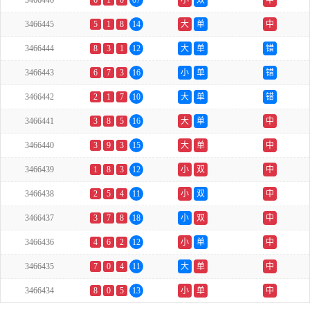
3466446
6
1
0
07
小
双
中
3466445
5
1
8
14
大
单
中
3466444
8
3
1
12
大
单
错
3466443
6
7
3
16
小
单
错
3466442
2
1
7
10
大
单
错
3466441
3
8
5
16
大
单
中
3466440
3
9
3
15
大
单
中
3466439
1
8
3
12
小
双
中
3466438
2
5
4
11
小
双
中
3466437
3
7
8
18
小
双
中
3466436
4
6
2
12
小
单
中
3466435
7
0
4
11
大
单
中
3466434
8
0
5
13
小
单
中