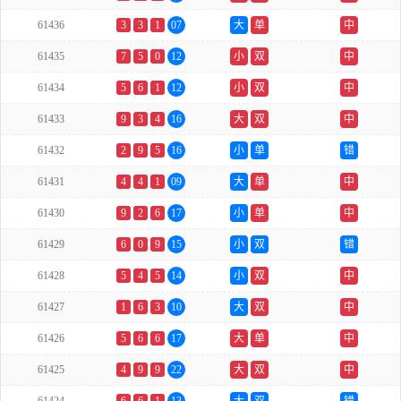
61436
3
3
1
07
大
单
中
61435
7
5
0
12
小
双
中
61434
5
6
1
12
小
双
中
61433
9
3
4
16
大
双
中
61432
2
9
5
16
小
单
错
61431
4
4
1
09
大
单
中
61430
9
2
6
17
小
单
中
61429
6
0
9
15
小
双
错
61428
5
4
5
14
小
双
中
61427
1
6
3
10
大
双
中
61426
5
6
6
17
大
单
中
61425
4
9
9
22
大
双
中