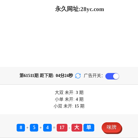
永久网址:28yc.com
第
61511
期 距下期:
04
分
24
秒
广告开关：
大双
未开:
3
期
小单
未开:
4
期
小双
未开:
15
期
8
5
4
17
大
单
咪牌
+
+
=
-