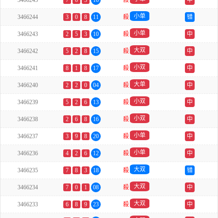
3466245
7
6
3
16
殺
中
小单
3466244
3
0
8
11
殺
错
小单
3466243
2
5
3
10
殺
中
大双
3466242
5
2
8
15
殺
中
小双
3466241
8
1
8
17
殺
中
大单
3466240
2
2
0
04
殺
中
小双
3466239
5
2
6
13
殺
中
小双
3466238
2
6
8
16
殺
中
小单
3466237
3
9
8
20
殺
中
小单
3466236
4
2
6
12
殺
中
大双
3466235
7
8
3
18
殺
错
大双
3466234
7
0
1
08
殺
中
大双
3466233
6
8
9
23
殺
中