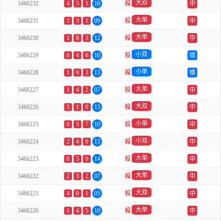
大双
3466232
4
5
1
10
殺
中
大单
3466231
5
3
1
09
殺
中
大单
3466230
1
8
3
12
殺
中
小双
3466229
0
4
6
10
殺
错
小单
3466228
1
9
3
13
殺
错
大单
3466227
1
4
2
07
殺
中
大双
3466226
3
1
9
13
殺
中
小单
3466225
0
3
7
10
殺
中
小双
3466224
2
4
9
15
殺
中
大单
3466223
0
5
9
14
殺
中
大单
3466222
2
3
2
07
殺
中
大双
3466221
4
0
1
05
殺
中
大单
3466220
1
4
5
10
殺
中