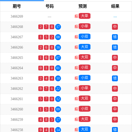
期号
号码
预测
结果
大单
3466269
---
殺
---
小单
3466268
2
7
8
17
殺
中
小双
3466267
1
5
2
08
殺
错
大双
3466266
2
6
8
16
殺
错
大双
3466265
1
6
0
07
殺
中
小双
3466264
0
1
0
01
殺
中
小双
3466263
2
4
4
10
殺
错
小单
3466262
9
7
6
22
殺
中
大双
3466261
5
7
0
12
殺
中
小双
3466260
1
5
3
09
殺
中
大双
3466259
4
8
5
17
殺
中
大双
3466258
9
4
1
14
殺
错