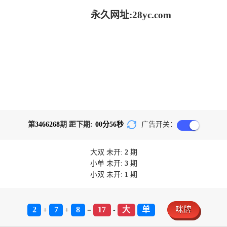
永久网址:28yc.com
第
3466268
期 距下期:
00
分
56
秒
广告开关：
大双
未开:
2
期
小单
未开:
3
期
小双
未开:
1
期
2
7
8
17
大
单
咪牌
+
+
=
-