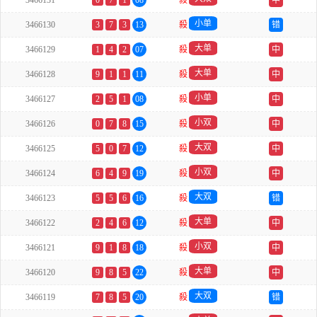
3466131
0
7
1
08
殺
中
小单
3466130
3
7
3
13
殺
错
大单
3466129
1
4
2
07
殺
中
大单
3466128
9
1
1
11
殺
中
小单
3466127
2
5
1
08
殺
中
小双
3466126
0
7
8
15
殺
中
大双
3466125
5
0
7
12
殺
中
小双
3466124
6
4
9
19
殺
中
大双
3466123
5
5
6
16
殺
错
大单
3466122
2
4
6
12
殺
中
小双
3466121
9
1
8
18
殺
中
大单
3466120
9
8
5
22
殺
中
大双
3466119
7
8
5
20
殺
错