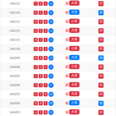
大单
3466105
7
8
1
16
殺
中
大双
3466104
6
5
5
16
殺
错
小单
3466103
6
5
8
19
殺
中
大单
3466102
6
2
6
14
殺
中
大单
3466101
9
3
1
13
殺
中
小单
3466100
3
9
3
15
殺
中
大双
3466099
8
8
8
24
殺
错
小双
3466098
7
5
3
15
殺
中
大单
3466097
1
0
9
10
殺
中
大双
3466096
3
7
7
17
殺
中
大双
3466095
1
1
4
06
殺
中
小单
3466094
0
8
1
09
殺
错
大单
3466093
4
1
0
05
殺
中