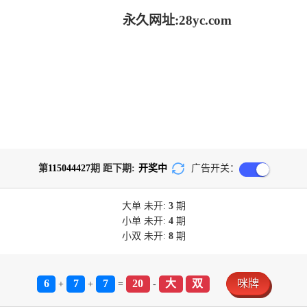
永久网址:28yc.com
第
115044427
期 距下期:
开奖中
广告开关：
大单
未开:
3
期
小单
未开:
4
期
小双
未开:
8
期
6
7
7
20
大
双
咪牌
+
+
=
-