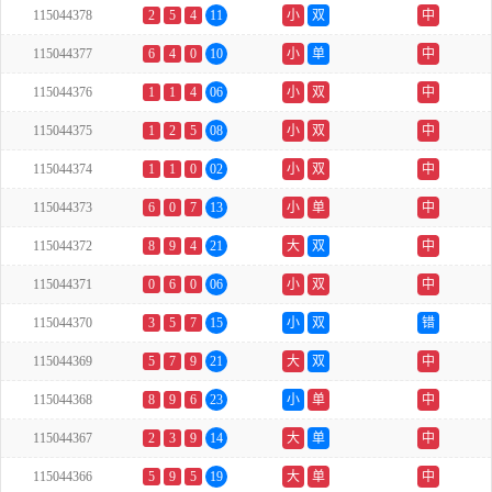
115044378
2
5
4
11
小
双
中
115044377
6
4
0
10
小
单
中
115044376
1
1
4
06
小
双
中
115044375
1
2
5
08
小
双
中
115044374
1
1
0
02
小
双
中
115044373
6
0
7
13
小
单
中
115044372
8
9
4
21
大
双
中
115044371
0
6
0
06
小
双
中
115044370
3
5
7
15
小
双
错
115044369
5
7
9
21
大
双
中
115044368
8
9
6
23
小
单
中
115044367
2
3
9
14
大
单
中
115044366
5
9
5
19
大
单
中