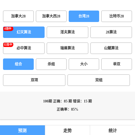
加拿大28
加拿大西28
台湾28
比特币28
幻灭算法
淫夫算法
28算法
必中算法
瑞兽算法
山魈算法
组合
杀组
大小
单双
双项
双组
100期 正确：85 期 错误：15 期
正确率：85%
预测
走势
统计