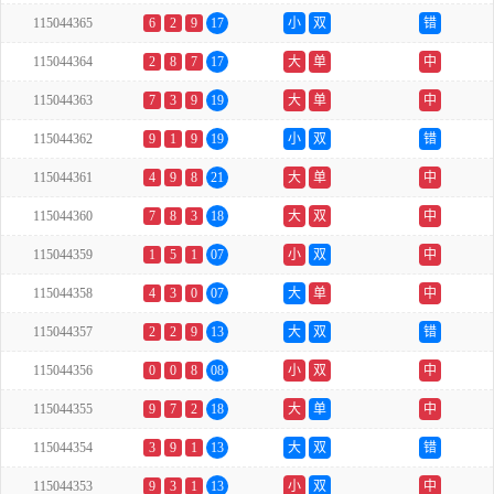
115044365
6
2
9
17
小
双
错
115044364
2
8
7
17
大
单
中
115044363
7
3
9
19
大
单
中
115044362
9
1
9
19
小
双
错
115044361
4
9
8
21
大
单
中
115044360
7
8
3
18
大
双
中
115044359
1
5
1
07
小
双
中
115044358
4
3
0
07
大
单
中
115044357
2
2
9
13
大
双
错
115044356
0
0
8
08
小
双
中
115044355
9
7
2
18
大
单
中
115044354
3
9
1
13
大
双
错
115044353
9
3
1
13
小
双
中