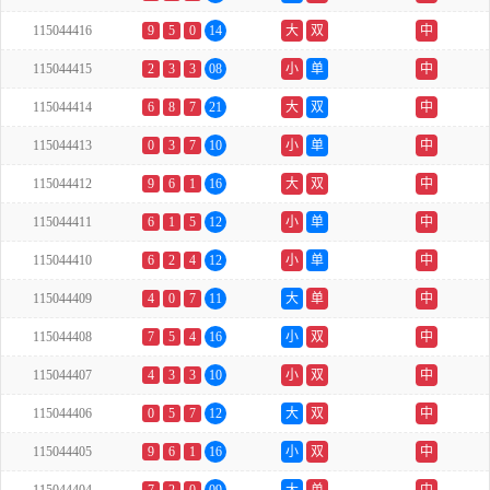
115044416
9
5
0
14
大
双
中
115044415
2
3
3
08
小
单
中
115044414
6
8
7
21
大
双
中
115044413
0
3
7
10
小
单
中
115044412
9
6
1
16
大
双
中
115044411
6
1
5
12
小
单
中
115044410
6
2
4
12
小
单
中
115044409
4
0
7
11
大
单
中
115044408
7
5
4
16
小
双
中
115044407
4
3
3
10
小
双
中
115044406
0
5
7
12
大
双
中
115044405
9
6
1
16
小
双
中