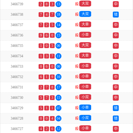
大双
3466739
2
8
3
13
殺
中
大双
3466738
7
4
7
18
殺
错
大单
3466737
7
2
5
14
殺
中
小单
3466736
9
6
0
15
殺
中
大双
3466735
1
0
5
06
殺
中
大单
3466734
1
3
7
11
殺
中
小单
3466733
0
6
0
06
殺
中
小单
3466732
6
1
9
16
殺
中
小单
3466731
2
7
8
17
殺
中
小双
3466730
5
7
3
15
殺
中
小单
3466729
5
1
1
07
殺
错
小双
3466728
0
0
4
04
殺
错
小单
3466727
4
2
6
12
殺
中