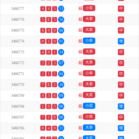
小双
3466777
4
4
5
13
殺
中
大单
3466776
5
6
5
16
殺
中
大单
3466775
6
0
0
06
殺
中
小单
3466774
0
1
0
01
殺
错
大单
3466773
4
9
1
14
殺
中
大单
3466772
2
2
3
07
殺
中
小单
3466771
1
1
2
04
殺
中
大单
3466770
7
6
5
18
殺
中
大双
3466769
0
3
6
09
殺
中
小双
3466768
1
0
5
06
殺
错
小单
3466767
7
1
0
08
殺
中
大单
3466766
8
4
9
21
殺
错
大双