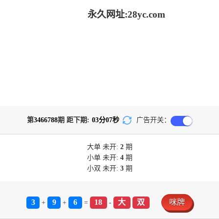
永久网址:28yc.com
第
3466788
期 距下期:
03
分
07
秒
广告开关：
大单
未开:
2
期
小单
未开:
4
期
小双
未开:
3
期
3
9
6
18
大
双
咪牌
+
+
=
-