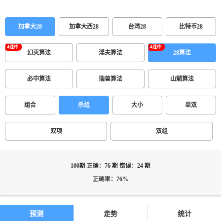
加拿大28
加拿大西28
台湾28
比特币28
幻灭算法
淫夫算法
28算法
必中算法
瑞兽算法
山魈算法
组合
杀组
大小
单双
双项
双组
100期 正确：76 期 错误：24 期
正确率：76%
预测
走势
统计