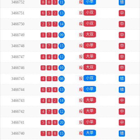
小单
3466752
8
0
3
11
殺
错
小双
3466751
6
5
2
13
殺
中
小双
3466750
2
5
7
14
殺
中
大双
3466749
1
7
1
09
殺
中
小单
3466748
8
7
0
15
殺
中
大单
3466747
4
4
4
12
殺
中
大双
3466746
0
4
6
10
殺
中
小双
3466745
4
1
3
08
殺
错
小单
3466744
6
3
4
13
殺
错
大单
3466743
4
8
2
14
殺
中
大单
3466742
4
7
1
12
殺
中
小单
3466741
5
6
9
20
殺
中
大单
3466740
7
0
8
15
殺
错