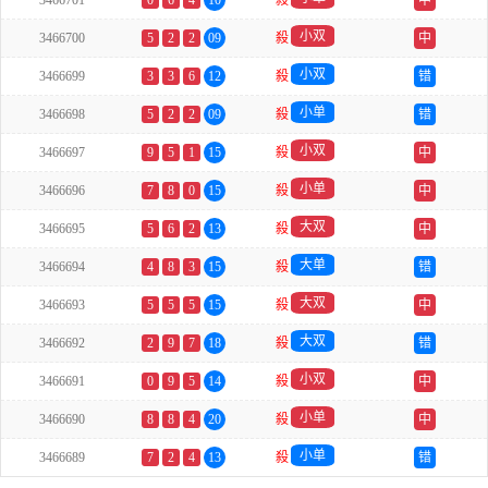
3466701
0
6
4
10
殺
中
小双
3466700
5
2
2
09
殺
中
小双
3466699
3
3
6
12
殺
错
小单
3466698
5
2
2
09
殺
错
小双
3466697
9
5
1
15
殺
中
小单
3466696
7
8
0
15
殺
中
大双
3466695
5
6
2
13
殺
中
大单
3466694
4
8
3
15
殺
错
大双
3466693
5
5
5
15
殺
中
大双
3466692
2
9
7
18
殺
错
小双
3466691
0
9
5
14
殺
中
小单
3466690
8
8
4
20
殺
中
小单
3466689
7
2
4
13
殺
错