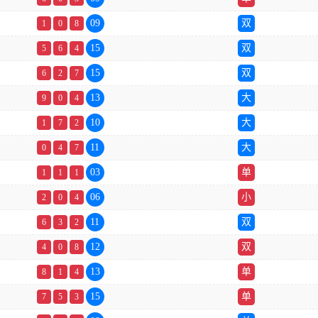
09
双
1
0
8
15
双
5
6
4
15
双
6
2
7
13
大
9
0
4
10
大
1
7
2
11
大
0
4
7
03
单
1
1
1
06
小
2
0
4
11
双
6
3
2
12
双
4
0
8
13
单
8
1
4
15
单
7
5
3