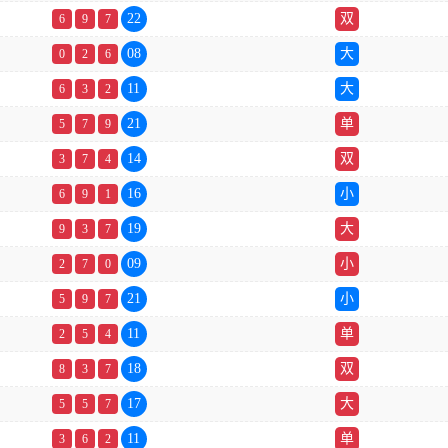
22
双
6
9
7
08
大
0
2
6
11
大
6
3
2
21
单
5
7
9
14
双
3
7
4
16
小
6
9
1
19
大
9
3
7
09
小
2
7
0
21
小
5
9
7
11
单
2
5
4
18
双
8
3
7
17
大
5
5
7
11
单
3
6
2