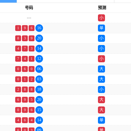
号码
预测
---
小
16
单
1
9
6
20
小
8
3
9
14
小
4
7
3
12
小
7
4
1
06
大
0
6
0
03
大
0
1
2
18
小
2
8
8
20
大
6
9
5
15
大
0
9
6
14
单
4
6
4
09
单
6
0
3