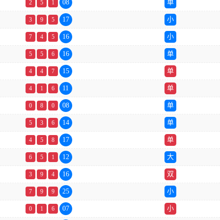
08
单
2
5
1
17
小
3
9
5
16
小
7
4
5
16
单
5
5
6
15
单
4
4
7
11
单
4
1
6
08
单
0
8
0
14
单
5
3
6
17
单
4
5
8
12
大
6
5
1
16
双
3
9
4
25
小
7
9
9
07
小
0
1
6