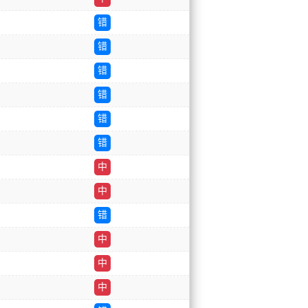
错
错
错
错
错
错
中
中
错
中
中
中