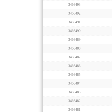
3466493
3466492
3466491
3466490
3466489
3466488
3466487
3466486
3466485
3466484
3466483
3466482
3466481