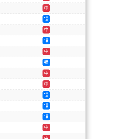
中
错
中
错
中
错
中
中
错
错
错
中
中