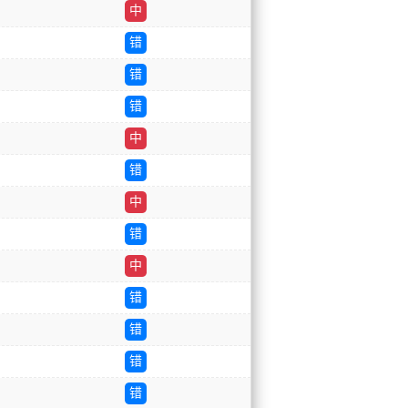
中
错
错
错
中
错
中
错
中
错
错
错
错