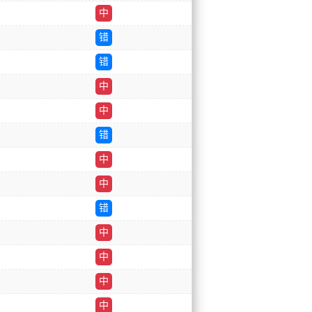
中
错
错
中
中
错
中
中
错
中
中
中
中