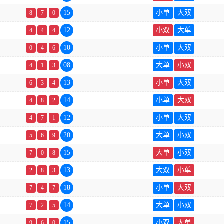
15
小单
大双
8
7
0
12
小双
大单
4
4
4
10
小单
大双
0
4
6
08
大单
小双
4
1
3
13
小单
大双
6
3
4
14
小单
大双
4
8
2
12
小单
大双
4
7
1
20
大单
小双
5
6
9
15
大单
小双
7
0
8
13
大双
小单
2
8
3
18
小单
大双
7
4
7
14
大单
小双
7
2
5
15
小双
大单
9
6
0