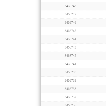
3466748
3466747
3466746
3466745
3466744
3466743
3466742
3466741
3466740
3466739
3466738
3466737
3466736