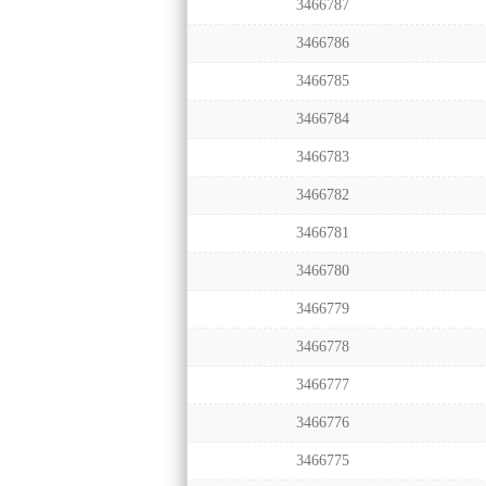
3466787
3466786
3466785
3466784
3466783
3466782
3466781
3466780
3466779
3466778
3466777
3466776
3466775