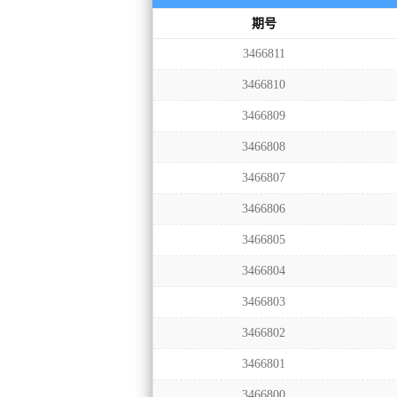
期号
3466811
3466810
3466809
3466808
3466807
3466806
3466805
3466804
3466803
3466802
3466801
3466800