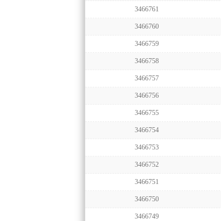
3466761
3466760
3466759
3466758
3466757
3466756
3466755
3466754
3466753
3466752
3466751
3466750
3466749