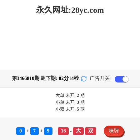
永久网址:28yc.com
第
3466810
期 距下期:
02
分
14
秒
广告开关：
大单
未开:
2
期
小单
未开:
3
期
小双
未开:
5
期
0
+
7
+
9
=
16
-
大
双
咪牌