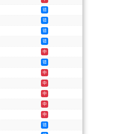
错
错
错
错
中
错
中
中
中
中
中
错