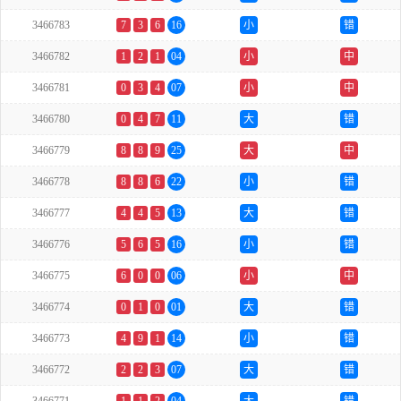
3466783
7
3
6
16
小
错
3466782
1
2
1
04
小
中
3466781
0
3
4
07
小
中
3466780
0
4
7
11
大
错
3466779
8
8
9
25
大
中
3466778
8
8
6
22
小
错
3466777
4
4
5
13
大
错
3466776
5
6
5
16
小
错
3466775
6
0
0
06
小
中
3466774
0
1
0
01
大
错
3466773
4
9
1
14
小
错
3466772
2
2
3
07
大
错