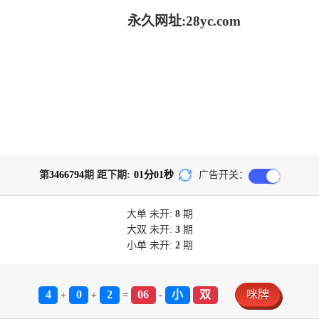
永久网址:28yc.com
第
3466794
期 距下期:
01
分
00
秒
广告开关：
大单
未开:
8
期
大双
未开:
3
期
小单
未开:
2
期
4
0
2
06
小
双
咪牌
+
+
=
-