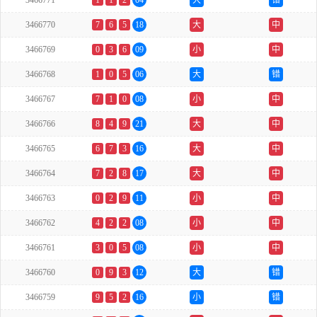
3466771
1
1
2
04
大
错
3466770
7
6
5
18
大
中
3466769
0
3
6
09
小
中
3466768
1
0
5
06
大
错
3466767
7
1
0
08
小
中
3466766
8
4
9
21
大
中
3466765
6
7
3
16
大
中
3466764
7
2
8
17
大
中
3466763
0
2
9
11
小
中
3466762
4
2
2
08
小
中
3466761
3
0
5
08
小
中
3466760
0
9
3
12
大
错
3466759
9
5
2
16
小
错