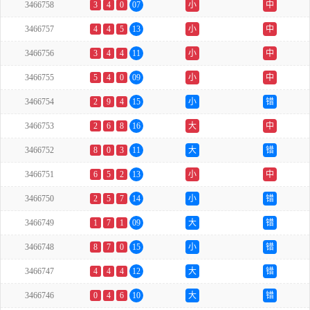
3466758
3
4
0
07
小
中
3466757
4
4
5
13
小
中
3466756
3
4
4
11
小
中
3466755
5
4
0
09
小
中
3466754
2
9
4
15
小
错
3466753
2
6
8
16
大
中
3466752
8
0
3
11
大
错
3466751
6
5
2
13
小
中
3466750
2
5
7
14
小
错
3466749
1
7
1
09
大
错
3466748
8
7
0
15
小
错
3466747
4
4
4
12
大
错
3466746
0
4
6
10
大
错