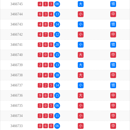
3466745
4
1
3
08
大
错
3466744
6
3
4
13
小
中
3466743
4
8
2
14
小
错
3466742
4
7
1
12
小
中
3466741
5
6
9
20
小
错
3466740
7
0
8
15
大
中
3466739
2
8
3
13
大
错
3466738
7
4
7
18
大
中
3466737
7
2
5
14
小
错
3466736
9
6
0
15
大
中
3466735
1
0
5
06
小
中
3466734
1
3
7
11
小
中
3466733
0
6
0
06
小
中