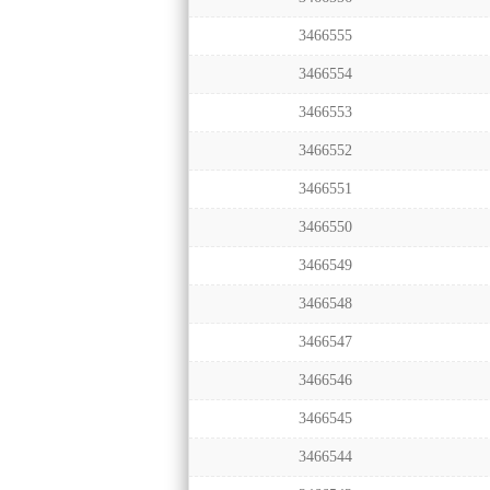
3466555
3466554
3466553
3466552
3466551
3466550
3466549
3466548
3466547
3466546
3466545
3466544