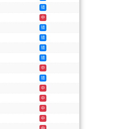
错
中
错
错
错
错
中
错
中
中
中
中
中