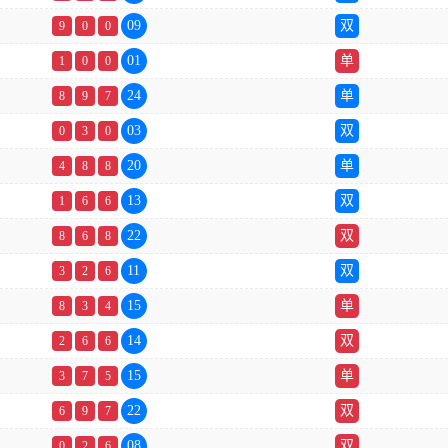
09
双
9
0
0
01
单
1
0
0
24
单
8
9
7
03
双
0
3
0
20
单
4
8
8
13
双
1
6
6
22
双
8
6
8
11
双
3
2
6
15
单
8
3
4
14
双
2
6
6
15
单
3
7
5
22
双
6
9
7
08
双
0
2
6