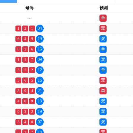
号码
预测
---
单
04
双
1
2
1
19
双
6
4
9
16
单
8
2
6
09
双
1
1
7
12
单
3
7
2
16
双
5
6
5
21
单
8
9
4
13
双
4
0
9
19
双
9
8
2
07
双
3
4
0
14
双
5
2
7