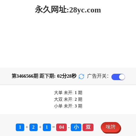
永久网址:28yc.com
第
3466566
期 距下期:
02
分
28
秒
广告开关：
大单
未开:
1
期
大双
未开:
2
期
小单
未开:
3
期
1
+
2
+
1
=
04
-
小
双
咪牌