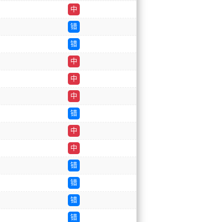
中
错
错
中
中
中
错
中
中
错
错
错
错