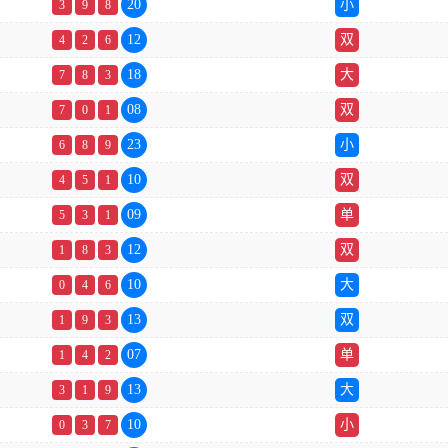
20
小
3
9
8
12
双
4
2
6
18
大
7
8
3
08
双
7
0
1
23
小
6
8
9
10
双
4
5
1
09
单
5
3
1
12
双
1
8
3
10
大
0
4
6
13
双
1
9
3
07
单
1
4
2
13
大
3
1
9
10
小
0
3
7