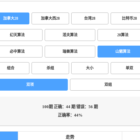
加拿大28
加拿大西28
台湾28
比特币28
幻灭算法
淫夫算法
28算法
必中算法
瑞兽算法
山魈算法
组合
杀组
大小
单双
双项
双组
100期 正确：44 期 错误：56 期
正确率：44%
走势