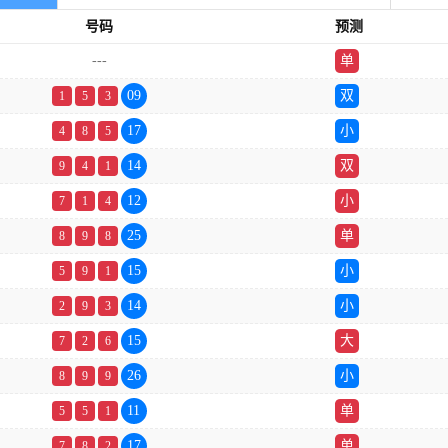
号码
预测
---
单
09
双
1
5
3
17
小
4
8
5
14
双
9
4
1
12
小
7
1
4
25
单
8
9
8
15
小
5
9
1
14
小
2
9
3
15
大
7
2
6
26
小
8
9
9
11
单
5
5
1
17
单
7
8
2