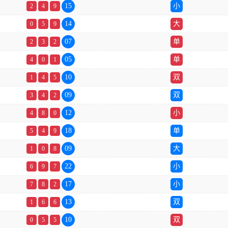
15
小
2
4
9
14
大
0
5
9
07
单
2
3
2
05
单
4
0
1
10
双
1
4
5
09
双
3
4
2
12
小
4
8
0
18
单
5
4
9
09
大
1
0
8
22
小
6
9
7
17
小
7
8
2
13
双
1
6
6
10
双
0
5
5