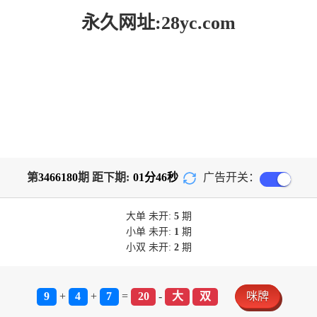
永久网址:28yc.com
第
3466180
期 距下期:
01
分
46
秒
广告开关：
大单
未开:
5
期
小单
未开:
1
期
小双
未开:
2
期
9
+
4
+
7
=
20
-
大
双
咪牌