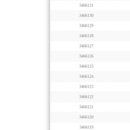
3466131
3466130
3466129
3466128
3466127
3466126
3466125
3466124
3466123
3466122
3466121
3466120
3466119