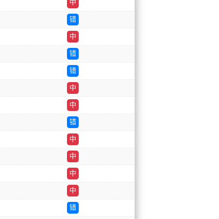
中
错
中
错
错
中
中
错
中
中
中
中
错