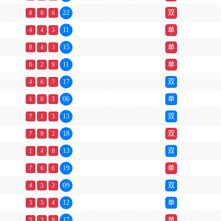
22
双
8
8
6
11
单
4
4
3
15
单
8
4
3
11
单
0
2
9
17
双
4
6
7
06
单
1
0
5
13
双
7
1
5
18
双
7
9
2
13
双
1
4
8
19
单
7
6
6
09
双
4
3
2
12
单
3
5
4
17
单
5
3
9