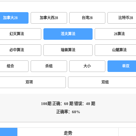
加拿大28
加拿大西28
台湾28
比特币28
幻灭算法
淫夫算法
28算法
必中算法
瑞兽算法
山魈算法
组合
杀组
大小
单双
双项
双组
100期 正确：60 期 错误：40 期
正确率：60%
走势