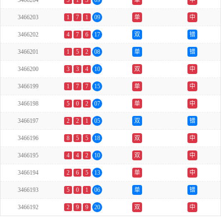
3466204
5
1
3
09
单
中
3466203
1
7
1
09
单
中
3466202
4
7
6
17
双
错
3466201
1
5
2
08
单
错
3466200
3
3
4
10
双
中
3466199
1
7
7
15
单
中
3466198
5
0
2
07
单
中
3466197
2
2
1
05
双
错
3466196
8
5
5
18
双
中
3466195
4
4
2
10
双
中
3466194
2
6
5
13
单
中
3466193
5
0
1
06
单
错
3466192
2
9
9
20
双
中