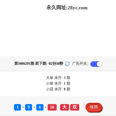
永久网址:28yc.com
第
3466291
期 距下期:
02
分
58
秒
广告开关：
大单
未开:
3
期
小单
未开:
1
期
小双
未开:
8
期
1
9
6
16
大
双
咪牌
+
+
=
-