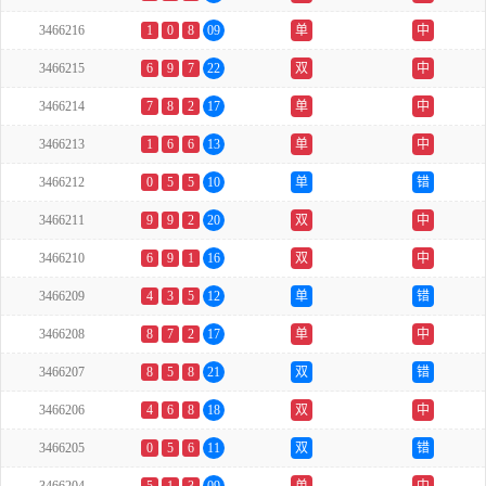
3466216
1
0
8
09
单
中
3466215
6
9
7
22
双
中
3466214
7
8
2
17
单
中
3466213
1
6
6
13
单
中
3466212
0
5
5
10
单
错
3466211
9
9
2
20
双
中
3466210
6
9
1
16
双
中
3466209
4
3
5
12
单
错
3466208
8
7
2
17
单
中
3466207
8
5
8
21
双
错
3466206
4
6
8
18
双
中
3466205
0
5
6
11
双
错