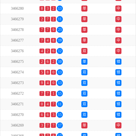
3466280
8
3
2
13
单
中
3466279
2
7
2
11
单
中
3466278
7
7
9
23
单
中
3466277
7
4
8
19
单
中
3466276
4
2
6
12
双
中
3466275
2
6
2
10
单
错
3466274
5
8
0
13
双
错
3466273
9
4
0
13
双
错
3466272
7
7
1
15
双
错
3466271
0
4
7
11
双
错
3466270
6
6
3
15
双
错
3466269
3
7
7
17
单
中