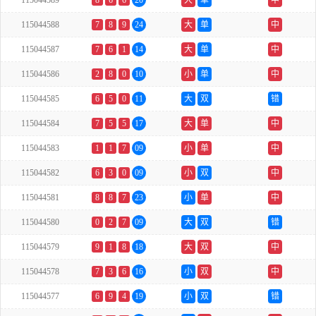
115044589
8
6
6
20
大
单
中
115044588
7
8
9
24
大
单
中
115044587
7
6
1
14
大
单
中
115044586
2
8
0
10
小
单
中
115044585
6
5
0
11
大
双
错
115044584
7
5
5
17
大
单
中
115044583
1
1
7
09
小
单
中
115044582
6
3
0
09
小
双
中
115044581
8
8
7
23
小
单
中
115044580
0
2
7
09
大
双
错
115044579
9
1
8
18
大
双
中
115044578
7
3
6
16
小
双
中
115044577
6
9
4
19
小
双
错