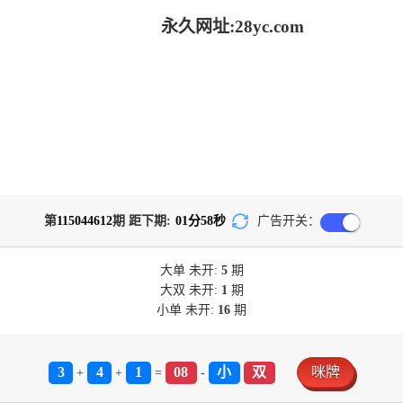
永久网址:28yc.com
第
115044612
期 距下期:
01
分
58
秒
广告开关：
大单
未开:
5
期
大双
未开:
1
期
小单
未开:
16
期
3
4
1
08
小
双
咪牌
+
+
=
-