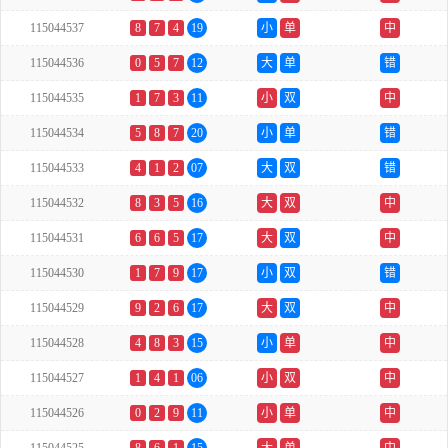
115044537
8
7
4
19
小
单
中
115044536
0
5
7
12
大
单
错
115044535
1
7
3
11
小
双
中
115044534
5
8
7
20
小
单
错
115044533
4
1
2
07
大
双
错
115044532
8
3
5
16
大
双
中
115044531
6
6
5
17
大
双
中
115044530
1
7
9
17
小
双
错
115044529
9
2
6
17
大
双
中
115044528
4
8
3
15
小
单
中
115044527
1
4
1
06
小
双
中
115044526
0
2
9
11
小
单
中