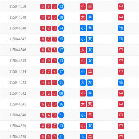
115044550
5
8
0
13
小
单
中
115044549
4
9
5
18
大
单
中
115044548
4
2
8
14
小
单
错
115044547
0
7
8
15
小
双
错
115044546
6
6
5
17
大
双
中
115044545
4
9
0
13
小
双
中
115044544
2
7
8
17
小
单
中
115044543
4
3
4
11
大
双
错
115044542
3
2
3
08
小
单
中
115044541
6
2
8
16
大
双
中
115044540
8
4
9
21
小
单
中
115044539
4
2
7
13
小
双
中
115044538
8
3
0
11
大
单
中