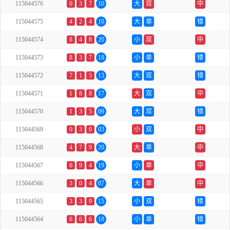
115044576
0
3
7
10
大
双
中
115044575
4
2
4
10
大
单
错
115044574
8
4
8
20
小
双
中
115044573
8
3
7
18
小
单
错
115044572
7
1
5
13
大
双
错
115044571
1
8
8
17
大
双
中
115044570
1
3
5
09
大
双
错
115044569
0
3
0
03
小
双
中
115044568
4
7
9
20
大
单
中
115044567
6
9
4
19
小
单
中
115044566
3
0
4
07
大
单
中
115044565
3
3
9
15
小
双
错
115044564
6
6
6
18
小
单
错