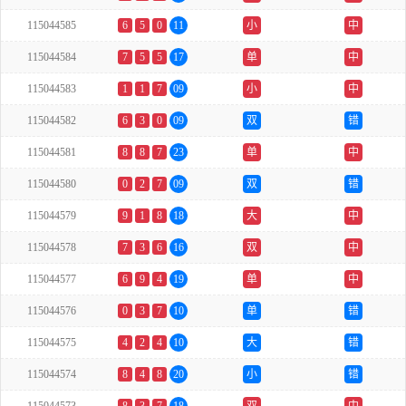
115044585
6
5
0
11
小
中
115044584
7
5
5
17
单
中
115044583
1
1
7
09
小
中
115044582
6
3
0
09
双
错
115044581
8
8
7
23
单
中
115044580
0
2
7
09
双
错
115044579
9
1
8
18
大
中
115044578
7
3
6
16
双
中
115044577
6
9
4
19
单
中
115044576
0
3
7
10
单
错
115044575
4
2
4
10
大
错
115044574
8
4
8
20
小
错