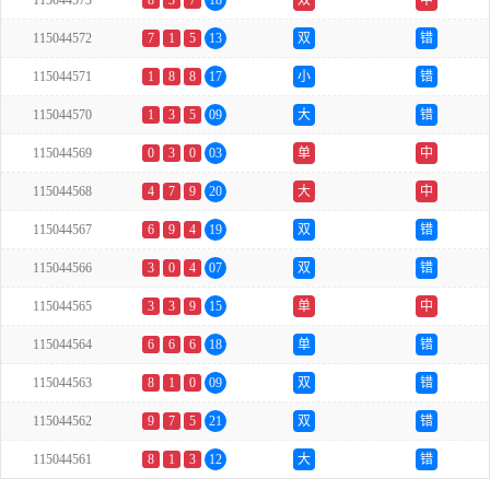
115044573
8
3
7
18
双
中
115044572
7
1
5
13
双
错
115044571
1
8
8
17
小
错
115044570
1
3
5
09
大
错
115044569
0
3
0
03
单
中
115044568
4
7
9
20
大
中
115044567
6
9
4
19
双
错
115044566
3
0
4
07
双
错
115044565
3
3
9
15
单
中
115044564
6
6
6
18
单
错
115044563
8
1
0
09
双
错
115044562
9
7
5
21
双
错
115044561
8
1
3
12
大
错