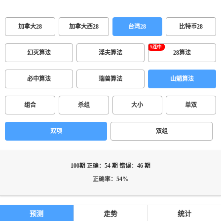
加拿大28
加拿大西28
台湾28
比特币28
幻灭算法
淫夫算法
28算法
必中算法
瑞兽算法
山魈算法
组合
杀组
大小
单双
双项
双组
100期 正确：54 期 错误：46 期
正确率：54%
预测
走势
统计