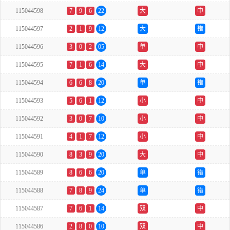
115044598
7
9
6
22
大
中
115044597
2
1
9
12
大
错
115044596
3
0
2
05
单
中
115044595
7
1
6
14
大
中
115044594
6
6
8
20
单
错
115044593
5
6
1
12
小
中
115044592
3
0
7
10
小
中
115044591
4
1
7
12
小
中
115044590
8
3
9
20
大
中
115044589
8
6
6
20
单
错
115044588
7
8
9
24
单
错
115044587
7
6
1
14
双
中
115044586
2
8
0
10
双
中