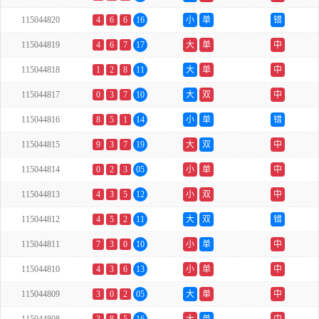
115044820
4
6
6
16
小
单
错
115044819
4
6
7
17
大
单
中
115044818
1
2
8
11
大
单
中
115044817
0
3
7
10
大
双
中
115044816
8
5
1
14
小
单
错
115044815
9
3
7
19
大
双
中
115044814
0
2
3
05
小
单
中
115044813
4
3
5
12
小
双
中
115044812
4
5
2
11
大
双
错
115044811
7
3
0
10
小
单
中
115044810
4
3
6
13
小
单
中
115044809
3
0
2
05
大
单
中