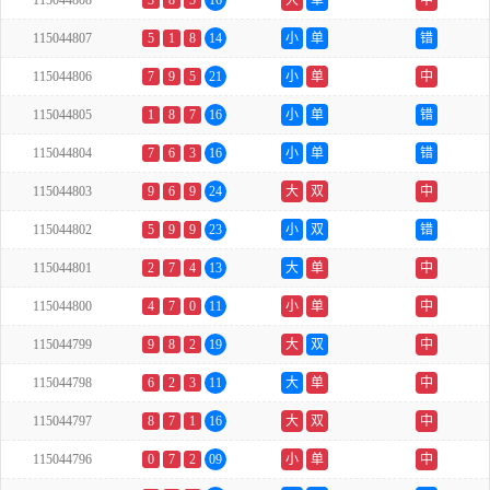
115044808
3
8
5
16
大
单
中
115044807
5
1
8
14
小
单
错
115044806
7
9
5
21
小
单
中
115044805
1
8
7
16
小
单
错
115044804
7
6
3
16
小
单
错
115044803
9
6
9
24
大
双
中
115044802
5
9
9
23
小
双
错
115044801
2
7
4
13
大
单
中
115044800
4
7
0
11
小
单
中
115044799
9
8
2
19
大
双
中
115044798
6
2
3
11
大
单
中
115044797
8
7
1
16
大
双
中
115044796
0
7
2
09
小
单
中