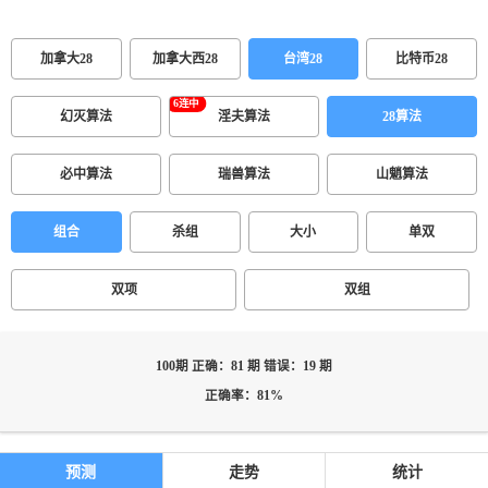
加拿大28
加拿大西28
台湾28
比特币28
幻灭算法
淫夫算法
28算法
必中算法
瑞兽算法
山魈算法
组合
杀组
大小
单双
双项
双组
100期 正确：81 期 错误：19 期
正确率：81%
预测
走势
统计