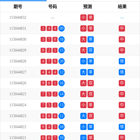
期号
号码
预测
结果
115044832
---
小
单
---
115044831
1
4
4
09
小
单
中
115044830
3
7
8
18
大
单
中
115044829
8
2
5
15
大
双
中
115044828
4
7
9
20
小
单
错
115044827
4
4
4
12
大
单
错
115044826
9
6
1
16
大
双
中
115044825
7
5
2
14
大
双
中
115044824
7
5
1
13
小
单
中
115044823
0
6
6
12
大
双
中
115044822
9
4
5
18
小
单
错
115044821
6
6
7
19
小
单
中