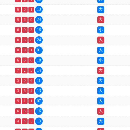
13
大
6
6
1
24
大
9
6
9
18
小
6
9
3
24
大
8
8
8
01
大
0
0
1
18
小
6
6
6
14
大
7
2
5
11
大
5
0
6
13
大
3
6
4
07
大
5
1
1
16
大
6
5
5
13
大
4
4
5