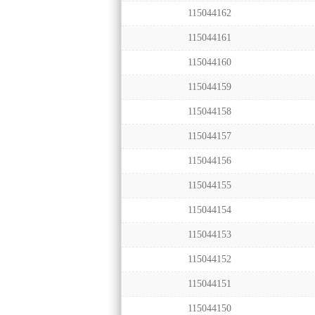
115044162
115044161
115044160
115044159
115044158
115044157
115044156
115044155
115044154
115044153
115044152
115044151
115044150