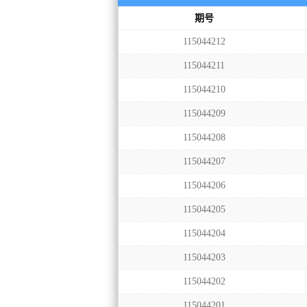
期号
115044212
115044211
115044210
115044209
115044208
115044207
115044206
115044205
115044204
115044203
115044202
115044201