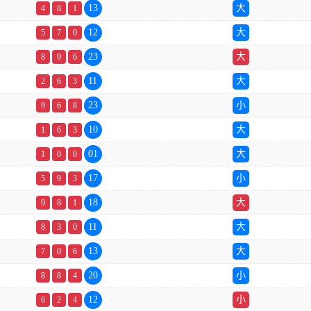
13
大
4
8
1
12
大
5
7
0
23
大
8
9
6
11
大
2
6
3
23
小
9
6
8
10
大
1
6
3
01
大
1
0
0
17
小
5
9
3
18
大
9
8
1
11
大
8
3
0
13
大
7
0
6
20
小
8
8
4
12
小
6
2
4