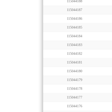
115044188
115044187
115044186
115044185
115044184
115044183
115044182
115044181
115044180
115044179
115044178
115044177
115044176