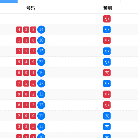
号码
预测
---
小
单
14
小
4
2
8
10
小
1
1
8
15
小
7
5
3
22
小
9
4
9
16
大
6
9
1
17
小
7
5
5
11
小
9
0
2
12
小
8
1
3
11
大
2
0
9
11
大
3
3
5
10
大
7
2
1