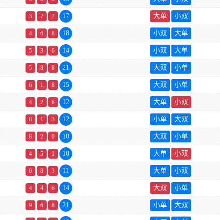
17
大单
小双
3
7
7
18
小双
大单
4
6
8
14
小双
大单
5
3
6
21
大双
小单
5
8
8
15
大双
小单
6
1
8
12
大单
小双
4
2
6
12
小单
大双
8
1
3
10
大双
小单
8
2
0
10
大单
小双
4
5
1
11
大单
小双
0
8
3
14
大双
小单
4
4
6
21
小单
大双
9
6
6