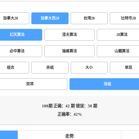
加拿大28
加拿大西28
台湾28
比特币28
幻灭算法
淫夫算法
28算法
必中算法
瑞兽算法
山魈算法
组合
杀组
大小
单双
双项
双组
100期 正确：42 期 错误：58 期
正确率：42%
走势