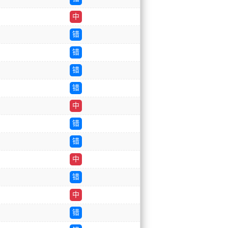
中
错
错
错
错
中
错
错
中
错
中
错