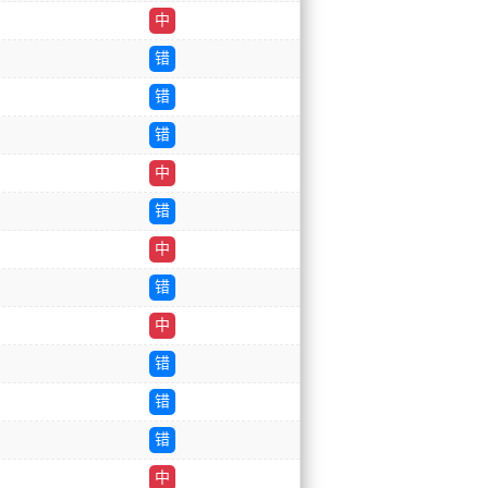
中
错
错
错
中
错
中
错
中
错
错
错
中