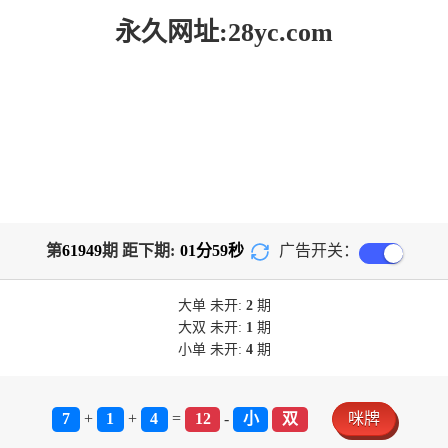
永久网址:28yc.com
第
61949
期 距下期:
01
分
59
秒
广告开关：
大单
未开:
2
期
大双
未开:
1
期
小单
未开:
4
期
7
+
1
+
4
=
12
-
小
双
咪牌