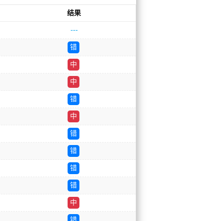
结果
---
错
中
中
错
中
错
错
错
错
中
错