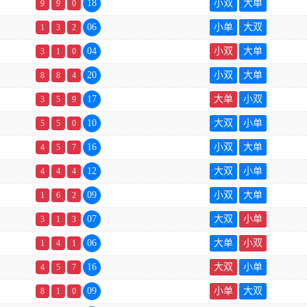
18
小双
大单
9
9
0
06
小单
大双
1
3
2
04
小双
大单
3
1
0
20
小双
大单
8
8
4
17
大单
小双
3
5
9
10
大双
小单
5
5
0
16
小双
大单
4
5
7
12
大双
小单
4
4
4
09
小双
大单
1
6
2
07
大双
小单
3
1
3
06
大单
小双
1
4
1
16
大双
小单
4
5
7
09
小单
大双
8
1
0