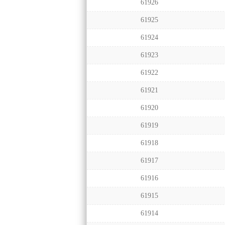
61926
61925
61924
61923
61922
61921
61920
61919
61918
61917
61916
61915
61914