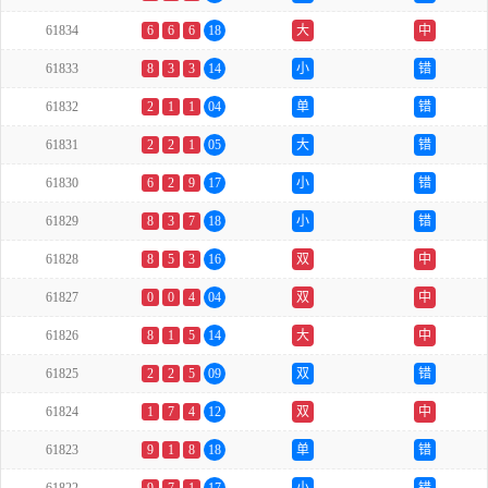
61834
6
6
6
18
大
中
61833
8
3
3
14
小
错
61832
2
1
1
04
单
错
61831
2
2
1
05
大
错
61830
6
2
9
17
小
错
61829
8
3
7
18
小
错
61828
8
5
3
16
双
中
61827
0
0
4
04
双
中
61826
8
1
5
14
大
中
61825
2
2
5
09
双
错
61824
1
7
4
12
双
中
61823
9
1
8
18
单
错