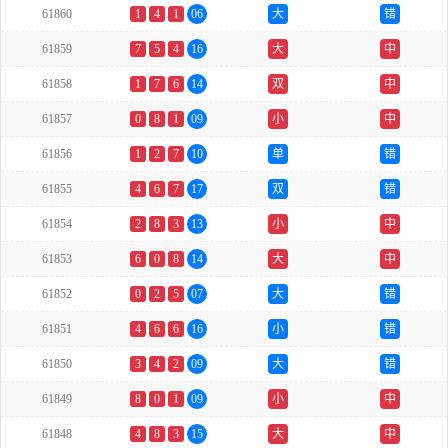
61860
1
4
1
06
大
错
61859
7
5
4
16
大
中
61858
1
7
6
14
双
中
61857
0
8
1
09
小
中
61856
1
2
7
10
单
错
61855
4
6
7
17
双
错
61854
2
8
3
13
小
中
61853
6
0
8
14
大
中
61852
0
2
5
07
大
错
61851
4
6
6
16
小
错
61850
3
4
2
09
大
错
61849
8
0
1
09
小
中
61848
4
8
3
15
大
中