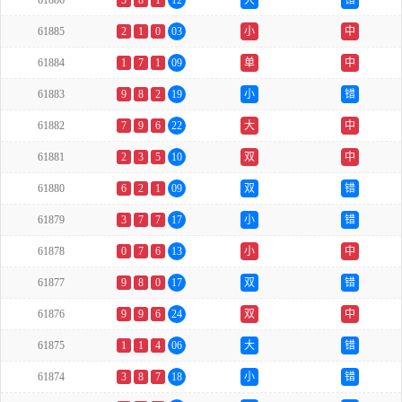
61886
3
8
1
12
大
错
61885
2
1
0
03
小
中
61884
1
7
1
09
单
中
61883
9
8
2
19
小
错
61882
7
9
6
22
大
中
61881
2
3
5
10
双
中
61880
6
2
1
09
双
错
61879
3
7
7
17
小
错
61878
0
7
6
13
小
中
61877
9
8
0
17
双
错
61876
9
9
6
24
双
中
61875
1
1
4
06
大
错
61874
3
8
7
18
小
错