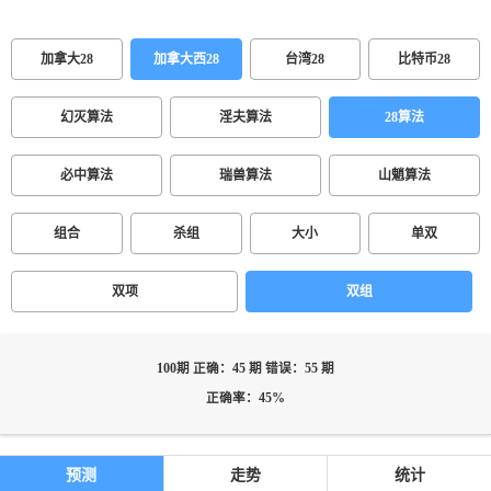
加拿大28
加拿大西28
台湾28
比特币28
幻灭算法
淫夫算法
28算法
必中算法
瑞兽算法
山魈算法
组合
杀组
大小
单双
双项
双组
100期 正确：45 期 错误：55 期
正确率：45%
预测
走势
统计