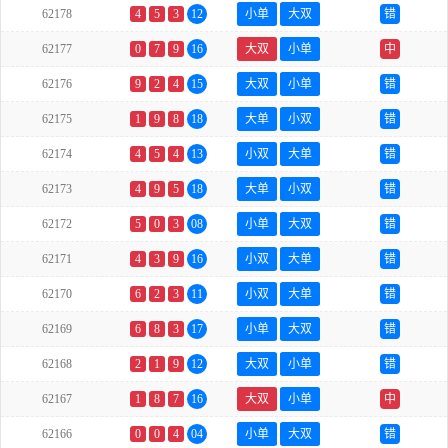
62178
4
5
3
12
小单
大双
错
62177
0
7
9
16
大双
小单
中
62176
9
2
4
15
大双
小单
错
62175
1
9
8
18
大单
小双
错
62174
4
5
4
13
小双
大单
错
62173
4
9
5
18
大单
小双
错
62172
5
0
3
08
小单
大双
错
62171
4
3
9
16
小双
大单
错
62170
6
2
3
11
小双
大单
错
62169
6
8
3
17
小单
大双
错
62168
2
1
9
12
大双
小单
错
62167
1
8
7
16
大双
小单
中
62166
0
0
4
04
小单
大双
错