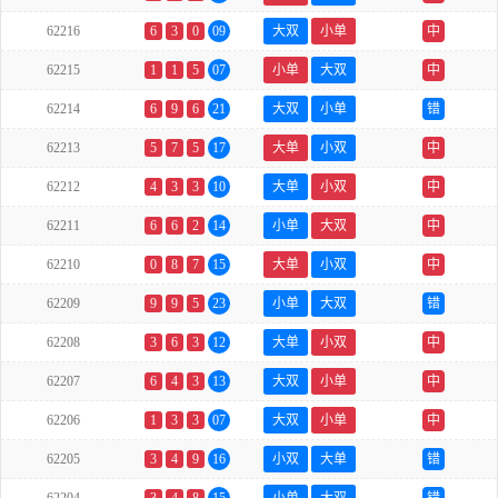
62216
6
3
0
09
大双
小单
中
62215
1
1
5
07
小单
大双
中
62214
6
9
6
21
大双
小单
错
62213
5
7
5
17
大单
小双
中
62212
4
3
3
10
大单
小双
中
62211
6
6
2
14
小单
大双
中
62210
0
8
7
15
大单
小双
中
62209
9
9
5
23
小单
大双
错
62208
3
6
3
12
大单
小双
中
62207
6
4
3
13
大双
小单
中
62206
1
3
3
07
大双
小单
中
62205
3
4
9
16
小双
大单
错