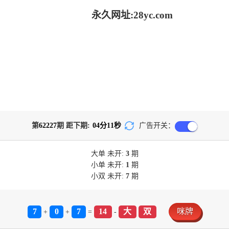
永久网址:28yc.com
第
62227
期 距下期:
04
分
11
秒
广告开关：
大单
未开:
3
期
小单
未开:
1
期
小双
未开:
7
期
7
0
7
14
大
双
咪牌
+
+
=
-