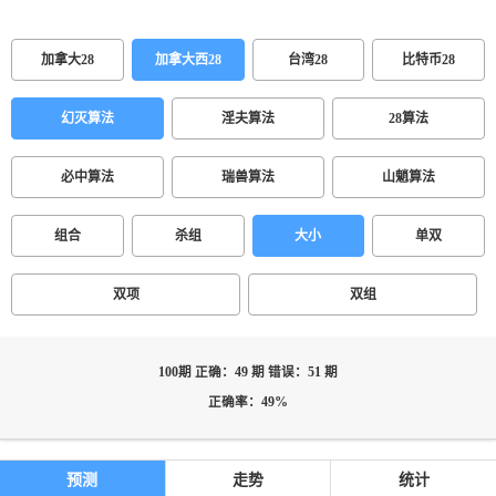
加拿大28
加拿大西28
台湾28
比特币28
幻灭算法
淫夫算法
28算法
必中算法
瑞兽算法
山魈算法
组合
杀组
大小
单双
双项
双组
100期 正确：49 期 错误：51 期
正确率：49%
预测
走势
统计