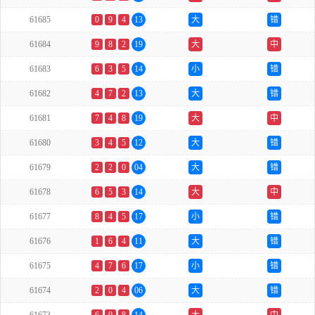
61685
0
9
4
13
大
错
61684
9
8
2
19
大
中
61683
6
3
5
14
小
错
61682
4
7
2
13
大
错
61681
7
4
8
19
大
中
61680
3
4
5
12
大
错
61679
2
2
0
04
大
错
61678
6
5
3
14
大
中
61677
8
4
5
17
小
错
61676
1
6
4
11
大
错
61675
4
7
6
17
小
错
61674
2
0
4
06
大
错