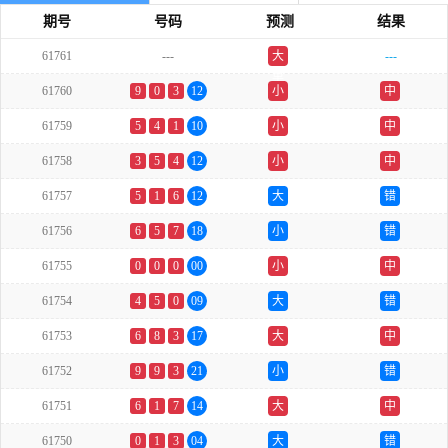
期号
号码
预测
结果
61761
---
大
---
单
61760
9
0
3
12
小
中
61759
5
4
1
10
小
中
61758
3
5
4
12
小
中
61757
5
1
6
12
大
错
61756
6
5
7
18
小
错
61755
0
0
0
00
小
中
61754
4
5
0
09
大
错
61753
6
8
3
17
大
中
61752
9
9
3
21
小
错
61751
6
1
7
14
大
中
61750
0
1
3
04
大
错