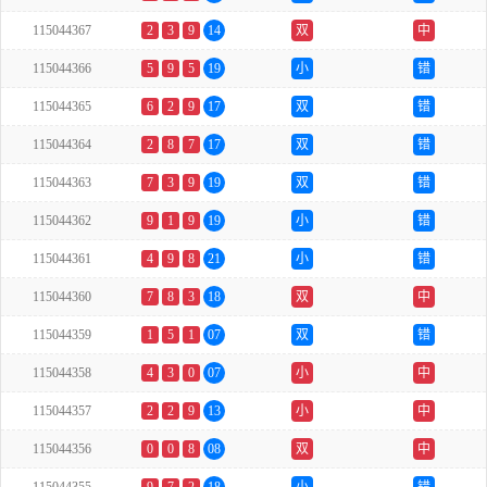
115044367
2
3
9
14
双
中
115044366
5
9
5
19
小
错
115044365
6
2
9
17
双
错
115044364
2
8
7
17
双
错
115044363
7
3
9
19
双
错
115044362
9
1
9
19
小
错
115044361
4
9
8
21
小
错
115044360
7
8
3
18
双
中
115044359
1
5
1
07
双
错
115044358
4
3
0
07
小
中
115044357
2
2
9
13
小
中
115044356
0
0
8
08
双
中