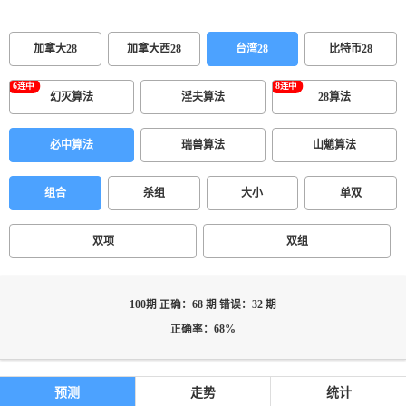
加拿大28
加拿大西28
台湾28
比特币28
幻灭算法
淫夫算法
28算法
必中算法
瑞兽算法
山魈算法
组合
杀组
大小
单双
双项
双组
100期 正确：68 期 错误：32 期
正确率：68%
预测
走势
统计