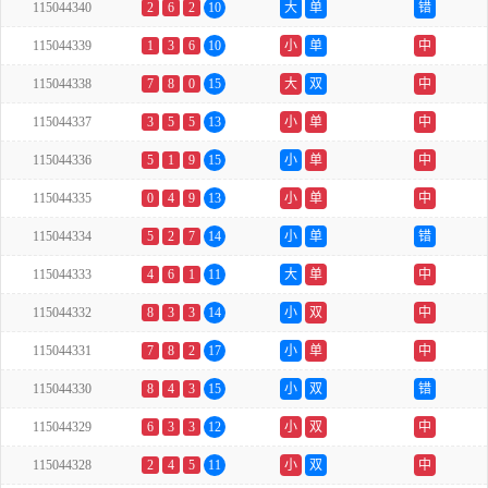
115044340
2
6
2
10
大
单
错
115044339
1
3
6
10
小
单
中
115044338
7
8
0
15
大
双
中
115044337
3
5
5
13
小
单
中
115044336
5
1
9
15
小
单
中
115044335
0
4
9
13
小
单
中
115044334
5
2
7
14
小
单
错
115044333
4
6
1
11
大
单
中
115044332
8
3
3
14
小
双
中
115044331
7
8
2
17
小
单
中
115044330
8
4
3
15
小
双
错
115044329
6
3
3
12
小
双
中
115044328
2
4
5
11
小
双
中