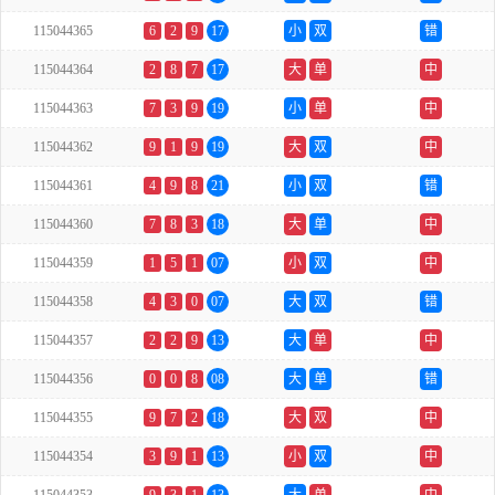
115044365
6
2
9
17
小
双
错
115044364
2
8
7
17
大
单
中
115044363
7
3
9
19
小
单
中
115044362
9
1
9
19
大
双
中
115044361
4
9
8
21
小
双
错
115044360
7
8
3
18
大
单
中
115044359
1
5
1
07
小
双
中
115044358
4
3
0
07
大
双
错
115044357
2
2
9
13
大
单
中
115044356
0
0
8
08
大
单
错
115044355
9
7
2
18
大
双
中
115044354
3
9
1
13
小
双
中