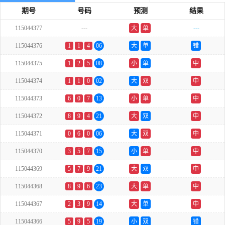
期号
号码
预测
结果
115044377
---
大
单
---
115044376
1
1
4
06
大
单
错
115044375
1
2
5
08
小
单
中
115044374
1
1
0
02
大
双
中
115044373
6
0
7
13
小
单
中
115044372
8
9
4
21
大
双
中
115044371
0
6
0
06
大
双
中
115044370
3
5
7
15
小
单
中
115044369
5
7
9
21
大
双
中
115044368
8
9
6
23
大
单
中
115044367
2
3
9
14
大
单
中
115044366
5
9
5
19
小
双
错