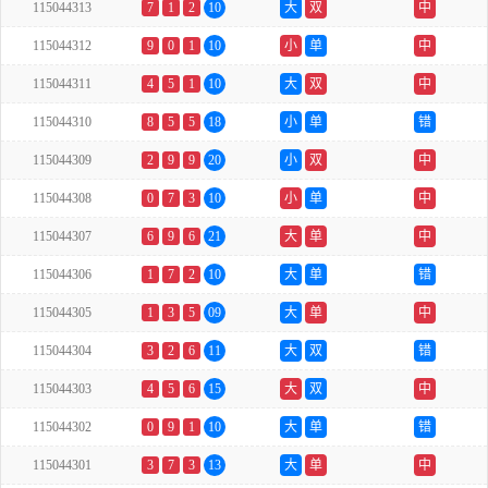
115044313
7
1
2
10
大
双
中
115044312
9
0
1
10
小
单
中
115044311
4
5
1
10
大
双
中
115044310
8
5
5
18
小
单
错
115044309
2
9
9
20
小
双
中
115044308
0
7
3
10
小
单
中
115044307
6
9
6
21
大
单
中
115044306
1
7
2
10
大
单
错
115044305
1
3
5
09
大
单
中
115044304
3
2
6
11
大
双
错
115044303
4
5
6
15
大
双
中
115044302
0
9
1
10
大
单
错
115044301
3
7
3
13
大
单
中