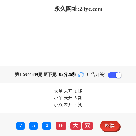
永久网址:28yc.com
第
115044349
期 距下期:
02
分
26
秒
广告开关：
大单
未开:
1
期
小单
未开:
5
期
小双
未开:
4
期
7
5
4
16
大
双
咪牌
+
+
=
-