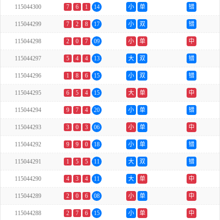
115044300
7
6
1
14
小
单
错
115044299
7
2
8
17
小
双
错
115044298
2
0
7
09
小
单
中
115044297
5
4
4
13
大
双
错
115044296
1
8
6
15
小
双
错
115044295
6
5
4
15
大
单
中
115044294
9
7
4
20
小
单
错
115044293
3
0
3
06
小
单
中
115044292
9
9
0
18
小
单
错
115044291
1
5
5
11
大
双
错
115044290
4
3
4
11
大
单
中
115044289
2
0
6
08
小
单
中
115044288
2
7
6
15
小
单
中