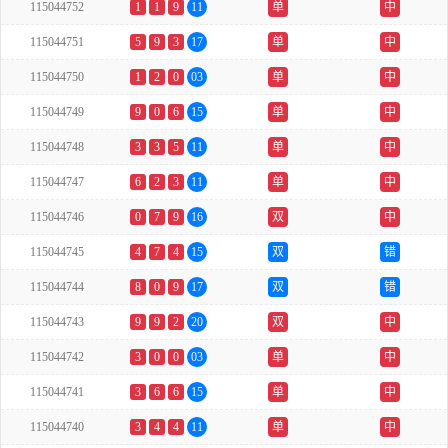
115044752
1
1
9
11
单
中
115044751
5
9
3
17
单
中
115044750
1
2
0
03
单
中
115044749
9
0
6
15
单
中
115044748
3
3
5
11
单
中
115044747
6
2
3
11
单
中
115044746
0
7
9
16
双
中
115044745
4
7
4
15
双
错
115044744
8
0
9
17
双
错
115044743
9
9
2
20
双
中
115044742
3
0
0
03
单
中
115044741
3
6
6
15
单
中
115044740
3
4
4
11
单
中