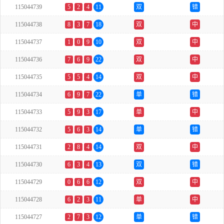
115044739
5
2
4
11
双
错
115044738
8
3
7
18
双
中
115044737
1
0
9
10
双
中
115044736
7
6
9
22
双
中
115044735
5
5
4
14
双
中
115044734
6
9
7
22
单
错
115044733
5
9
3
17
单
中
115044732
5
6
3
14
单
错
115044731
2
8
4
14
双
中
115044730
6
3
4
13
双
错
115044729
0
6
6
12
双
中
115044728
6
2
3
11
单
中
115044727
2
7
3
12
单
错