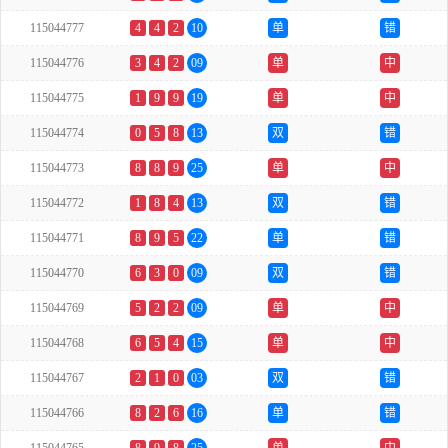
115044777
4
4
2
10
单
错
115044776
3
4
2
09
单
中
115044775
1
9
9
19
单
中
115044774
0
5
8
13
双
错
115044773
8
8
9
25
单
中
115044772
1
8
4
13
双
错
115044771
8
9
5
22
单
错
115044770
6
3
0
09
双
错
115044769
5
2
2
09
单
中
115044768
6
5
4
15
单
中
115044767
2
1
0
03
双
错
115044766
8
2
6
16
单
错