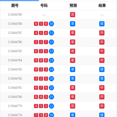
期号
号码
预测
结果
115044789
---
双
---
115044788
0
1
9
10
单
错
115044787
4
1
6
11
单
中
115044786
3
3
7
13
单
中
115044785
6
2
5
13
单
中
115044784
9
8
6
23
单
中
115044783
8
3
3
14
单
错
115044782
3
2
5
10
单
错
115044781
9
7
9
25
单
中
115044780
8
8
5
21
单
中
115044779
4
5
3
12
双
中
115044778
7
3
8
18
单
错