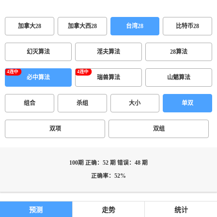
加拿大28
加拿大西28
台湾28
比特币28
幻灭算法
淫夫算法
28算法
必中算法
瑞兽算法
山魈算法
组合
杀组
大小
单双
双项
双组
100期 正确：52 期 错误：48 期
正确率：52%
预测
走势
统计