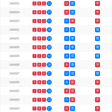
3466695
5
6
2
13
小
双
中
3466694
4
8
3
15
大
双
中
3466693
5
5
5
15
小
单
中
3466692
2
9
7
18
小
单
错
3466691
0
9
5
14
小
单
错
3466690
8
8
4
20
小
单
错
3466689
7
2
4
13
大
双
错
3466688
9
6
5
20
大
单
中
3466687
7
1
9
17
小
双
错
3466686
3
6
3
12
大
双
中
3466685
7
6
5
18
大
双
中
3466684
9
7
7
23
小
单
中
3466683
7
9
1
17
大
双
中