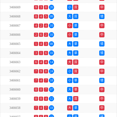
3466669
9
3
8
20
小
双
中
3466668
0
4
5
09
大
双
错
3466667
4
2
4
10
小
单
中
3466666
2
6
2
10
小
单
中
3466665
1
4
3
08
大
单
错
3466664
3
1
6
10
大
单
错
3466663
6
4
4
14
大
双
中
3466662
7
9
8
24
小
双
中
3466661
7
4
7
18
小
单
错
3466660
0
0
7
07
大
单
中
3466659
0
8
4
12
大
双
中
3466658
7
4
7
18
大
单
中