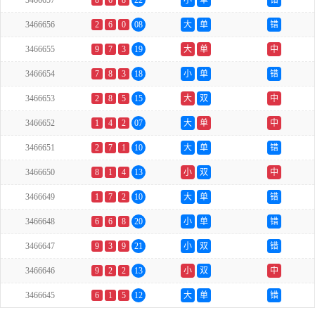
3466657
8
6
8
22
小
单
错
3466656
2
6
0
08
大
单
错
3466655
9
7
3
19
大
单
中
3466654
7
8
3
18
小
单
错
3466653
2
8
5
15
大
双
中
3466652
1
4
2
07
大
单
中
3466651
2
7
1
10
大
单
错
3466650
8
1
4
13
小
双
中
3466649
1
7
2
10
大
单
错
3466648
6
6
8
20
小
单
错
3466647
9
3
9
21
小
双
错
3466646
9
2
2
13
小
双
中
3466645
6
1
5
12
大
单
错