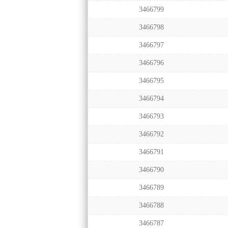
3466799
3466798
3466797
3466796
3466795
3466794
3466793
3466792
3466791
3466790
3466789
3466788
3466787