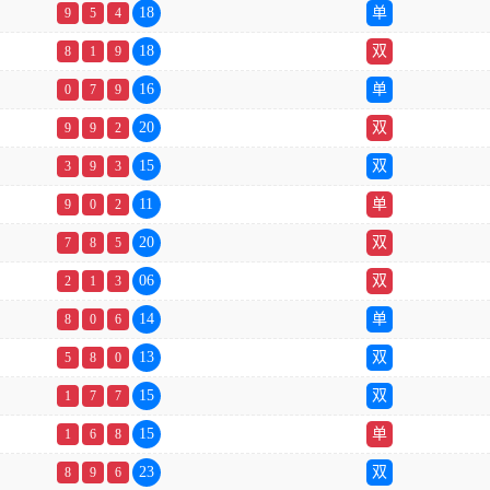
18
单
9
5
4
18
双
8
1
9
16
单
0
7
9
20
双
9
9
2
15
双
3
9
3
11
单
9
0
2
20
双
7
8
5
06
双
2
1
3
14
单
8
0
6
13
双
5
8
0
15
双
1
7
7
15
单
1
6
8
23
双
8
9
6