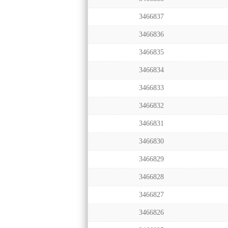
3466837
3466836
3466835
3466834
3466833
3466832
3466831
3466830
3466829
3466828
3466827
3466826