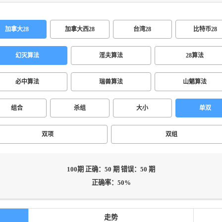
加拿大28
加拿大西28
台湾28
比特币28
幻灭算法
淫夫算法
28算法
必中算法
瑞兽算法
山魈算法
组合
杀组
大小
单双
双项
双组
100期 正确：50 期 错误：50 期
正确率：50%
走势