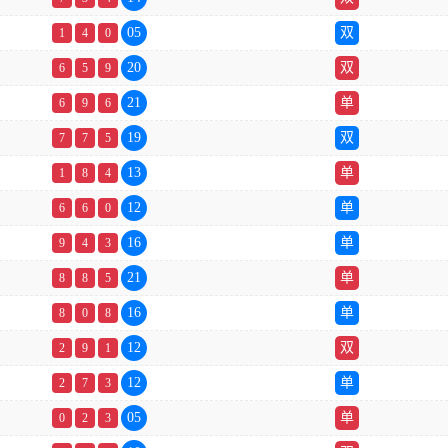
05
双
1
4
0
20
双
6
5
9
21
单
6
9
6
19
双
7
7
5
13
单
1
8
4
12
单
6
6
0
16
单
9
4
3
21
单
8
8
5
16
单
8
0
8
12
双
2
9
1
12
单
2
7
3
05
单
0
2
3