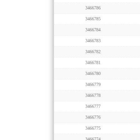
3466786
3466785
3466784
3466783
3466782
3466781
3466780
3466779
3466778
3466777
3466776
3466775
3466774