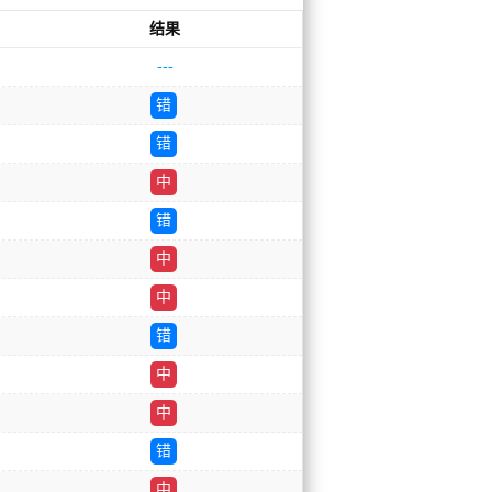
结果
---
错
错
中
错
中
中
错
中
中
错
中