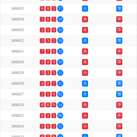
3466035
6
9
2
17
小
错
3466034
5
8
5
18
大
中
3466033
2
5
9
16
大
中
3466032
3
5
2
10
大
错
3466031
7
7
9
23
大
中
3466030
3
4
9
16
大
中
3466029
3
3
5
11
小
中
3466028
4
0
7
11
大
错
3466027
2
1
0
03
大
错
3466026
8
6
0
14
大
中
3466025
0
3
5
08
小
中
3466024
1
8
2
11
小
中