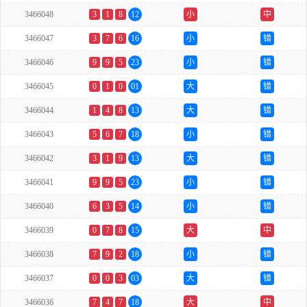
3466048
3
1
8
12
小
中
3466047
3
7
6
16
小
错
3466046
9
9
5
23
小
错
3466045
0
1
0
01
大
错
3466044
1
4
8
13
大
错
3466043
5
6
7
18
小
错
3466042
3
1
9
13
大
错
3466041
9
9
5
23
小
错
3466040
6
3
5
14
小
错
3466039
0
7
8
15
大
中
3466038
7
9
2
18
小
错
3466037
0
0
3
03
大
错
3466036
7
4
7
18
大
中