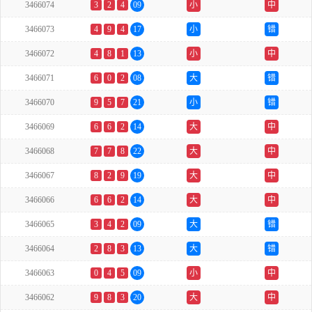
3466074
3
2
4
09
小
中
3466073
4
9
4
17
小
错
3466072
4
8
1
13
小
中
3466071
6
0
2
08
大
错
3466070
9
5
7
21
小
错
3466069
6
6
2
14
大
中
3466068
7
7
8
22
大
中
3466067
8
2
9
19
大
中
3466066
6
6
2
14
大
中
3466065
3
4
2
09
大
错
3466064
2
8
3
13
大
错
3466063
0
4
5
09
小
中
3466062
9
8
3
20
大
中