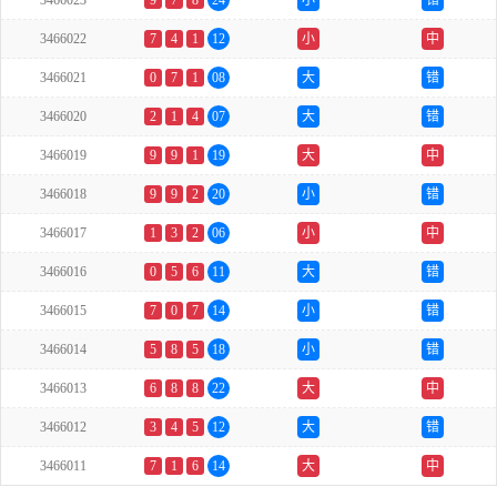
3466023
9
7
8
24
小
错
3466022
7
4
1
12
小
中
3466021
0
7
1
08
大
错
3466020
2
1
4
07
大
错
3466019
9
9
1
19
大
中
3466018
9
9
2
20
小
错
3466017
1
3
2
06
小
中
3466016
0
5
6
11
大
错
3466015
7
0
7
14
小
错
3466014
5
8
5
18
小
错
3466013
6
8
8
22
大
中
3466012
3
4
5
12
大
错
3466011
7
1
6
14
大
中