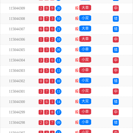
大单
115044309
2
9
9
20
殺
中
小双
115044308
0
7
3
10
殺
错
大单
115044307
6
9
6
21
殺
错
大单
115044306
1
7
2
10
殺
中
小单
115044305
1
3
5
09
殺
错
小双
115044304
3
2
6
11
殺
中
小单
115044303
4
5
6
15
殺
中
小双
115044302
0
9
1
10
殺
错
小双
115044301
3
7
3
13
殺
中
大双
115044300
7
6
1
14
殺
错
小单
115044299
7
2
8
17
殺
中
小单
115044298
2
0
7
09
殺
错
小双