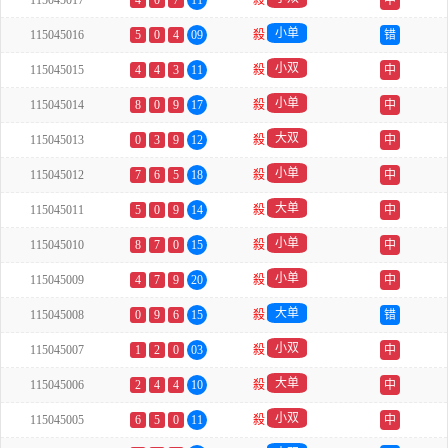
115045017
4
0
7
11
殺
中
小单
115045016
5
0
4
09
殺
错
小双
115045015
4
4
3
11
殺
中
小单
115045014
8
0
9
17
殺
中
大双
115045013
0
3
9
12
殺
中
小单
115045012
7
6
5
18
殺
中
大单
115045011
5
0
9
14
殺
中
小单
115045010
8
7
0
15
殺
中
小单
115045009
4
7
9
20
殺
中
大单
115045008
0
9
6
15
殺
错
小双
115045007
1
2
0
03
殺
中
大单
115045006
2
4
4
10
殺
中
小双
115045005
6
5
0
11
殺
中