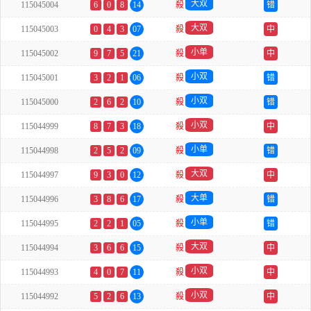
大双
115045004
6
0
8
14
殺
错
大双
115045003
0
4
3
07
殺
中
小单
115045002
9
7
5
21
殺
中
小双
115045001
3
2
1
06
殺
错
小双
115045000
2
6
2
10
殺
错
小双
115044999
8
7
3
18
殺
中
小单
115044998
2
5
2
09
殺
错
大双
115044997
9
3
0
12
殺
中
大单
115044996
3
8
6
17
殺
错
小单
115044995
2
2
1
05
殺
错
大双
115044994
3
6
6
15
殺
中
小双
115044993
4
0
7
11
殺
中
小双
115044992
5
2
6
13
殺
中