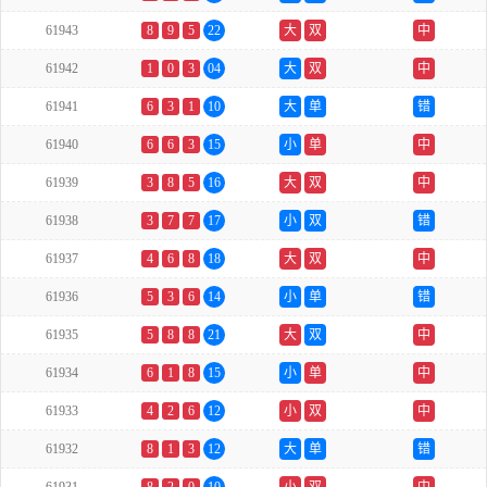
61943
8
9
5
22
大
双
中
61942
1
0
3
04
大
双
中
61941
6
3
1
10
大
单
错
61940
6
6
3
15
小
单
中
61939
3
8
5
16
大
双
中
61938
3
7
7
17
小
双
错
61937
4
6
8
18
大
双
中
61936
5
3
6
14
小
单
错
61935
5
8
8
21
大
双
中
61934
6
1
8
15
小
单
中
61933
4
2
6
12
小
双
中
61932
8
1
3
12
大
单
错