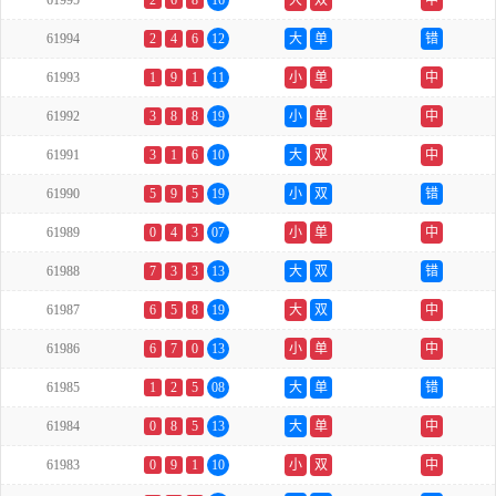
61995
2
6
8
16
大
双
中
61994
2
4
6
12
大
单
错
61993
1
9
1
11
小
单
中
61992
3
8
8
19
小
单
中
61991
3
1
6
10
大
双
中
61990
5
9
5
19
小
双
错
61989
0
4
3
07
小
单
中
61988
7
3
3
13
大
双
错
61987
6
5
8
19
大
双
中
61986
6
7
0
13
小
单
中
61985
1
2
5
08
大
单
错
61984
0
8
5
13
大
单
中
61983
0
9
1
10
小
双
中