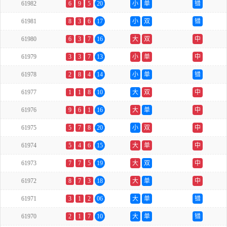
61982
6
9
5
20
小
单
错
61981
8
3
6
17
小
双
错
61980
6
3
7
16
大
双
中
61979
3
3
7
13
小
单
中
61978
2
8
4
14
小
单
错
61977
1
1
8
10
大
双
中
61976
9
6
1
16
大
单
中
61975
5
7
8
20
小
双
中
61974
5
4
6
15
大
单
中
61973
7
7
5
19
大
双
中
61972
8
7
3
18
大
单
中
61971
3
1
2
06
大
单
错
61970
2
1
7
10
大
单
错