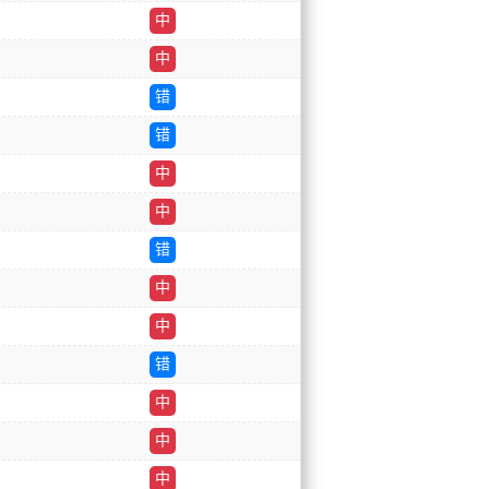
中
中
错
错
中
中
错
中
中
错
中
中
中