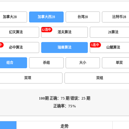
加拿大28
加拿大西28
台湾28
比特币28
幻灭算法
淫夫算法
28算法
必中算法
瑞兽算法
山魈算法
组合
杀组
大小
单双
双项
双组
100期 正确：75 期 错误：25 期
正确率：75%
走势