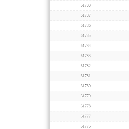
61788
61787
61786
61785
61784
61783
61782
61781
61780
61779
61778
61777
61776