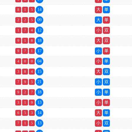
14
大
单
8
1
5
09
大
单
2
2
5
12
小
双
1
7
4
18
大
双
9
1
8
17
小
单
9
7
1
04
小
单
4
0
0
15
大
双
3
8
4
21
小
双
7
9
5
18
小
单
9
2
7
13
小
单
3
1
9
14
大
单
6
5
3
13
小
双
7
1
5