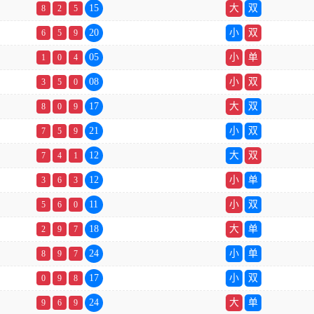
15
大
双
8
2
5
20
小
双
6
5
9
05
小
单
1
0
4
08
小
双
3
5
0
17
大
双
8
0
9
21
小
双
7
5
9
12
大
双
7
4
1
12
小
单
3
6
3
11
小
双
5
6
0
18
大
单
2
9
7
24
小
单
8
9
7
17
小
双
0
9
8
24
大
单
9
6
9