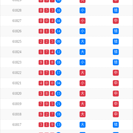
61829
8
3
7
18
大
中
61828
8
5
3
16
小
错
61827
0
0
4
04
小
中
61826
8
1
5
14
小
错
61825
2
2
5
09
大
错
61824
1
7
4
12
大
错
61823
9
1
8
18
小
错
61822
9
7
1
17
大
中
61821
4
0
0
04
小
中
61820
3
8
4
15
大
中
61819
7
9
5
21
大
中
61818
9
2
7
18
大
中
61817
3
1
9
13
大
错