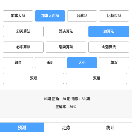
加拿大28
加拿大西28
台湾28
比特币28
幻灭算法
淫夫算法
28算法
必中算法
瑞兽算法
山魈算法
组合
杀组
大小
单双
双项
双组
100期 正确：50 期 错误：50 期
正确率：50%
预测
走势
统计