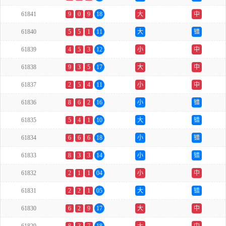
61841
9
0
9
18
大
中
61840
5
5
1
11
大
错
61839
4
5
3
12
小
中
61838
9
3
5
17
大
中
61837
2
5
4
11
小
中
61836
8
6
2
16
小
错
61835
5
4
1
10
大
错
61834
6
6
6
18
小
错
61833
8
3
3
14
小
错
61832
2
1
1
04
小
中
61831
2
2
1
05
大
错
61830
6
2
9
17
大
中