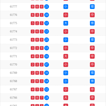
61777
9
6
6
21
小
错
61776
6
3
1
10
小
中
61775
5
2
5
12
大
错
61774
2
6
5
13
小
中
61773
6
8
9
23
小
错
61772
3
1
9
13
小
中
61771
4
8
4
16
大
中
61770
2
3
2
07
小
中
61769
2
9
5
16
小
错
61768
2
9
3
14
小
错
61767
4
3
5
12
小
中
61766
9
8
7
24
大
中