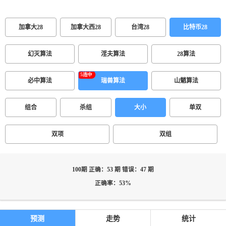
加拿大28
加拿大西28
台湾28
比特币28
幻灭算法
淫夫算法
28算法
必中算法
瑞兽算法
山魈算法
组合
杀组
大小
单双
双项
双组
100期 正确：53 期 错误：47 期
正确率：53%
预测
走势
统计