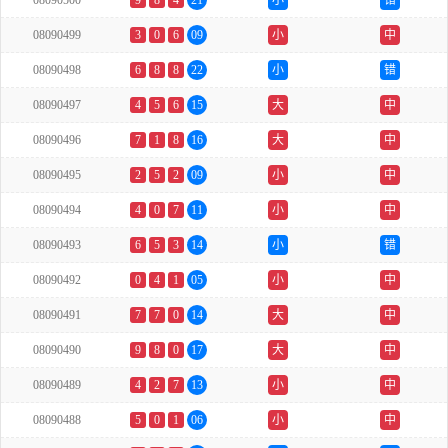
08090500
9
8
4
21
小
错
08090499
3
0
6
09
小
中
08090498
6
8
8
22
小
错
08090497
4
5
6
15
大
中
08090496
7
1
8
16
大
中
08090495
2
5
2
09
小
中
08090494
4
0
7
11
小
中
08090493
6
5
3
14
小
错
08090492
0
4
1
05
小
中
08090491
7
7
0
14
大
中
08090490
9
8
0
17
大
中
08090489
4
2
7
13
小
中
08090488
5
0
1
06
小
中