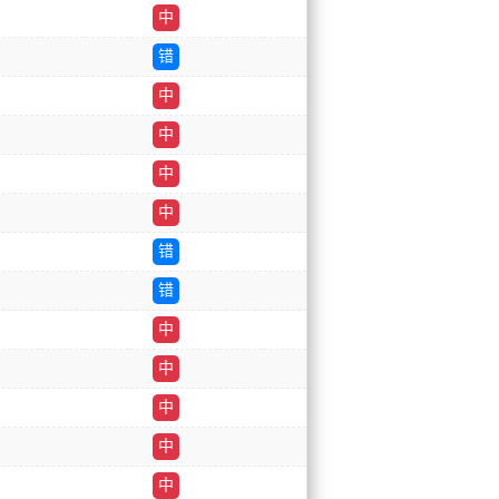
中
错
中
中
中
中
错
错
中
中
中
中
中