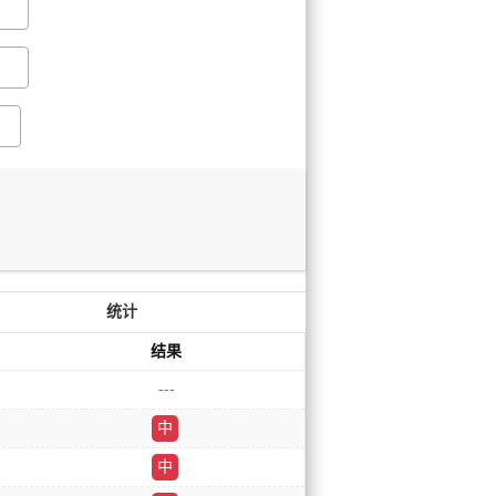
统计
结果
---
中
中