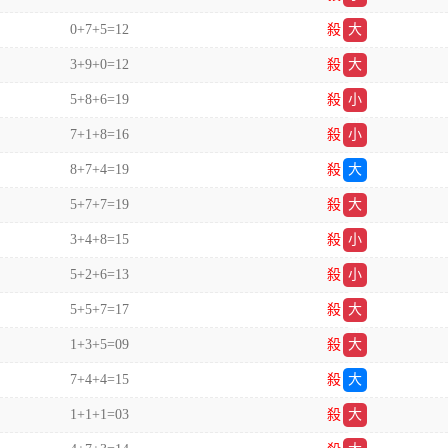
单
0+7+5=12
殺
大
单
3+9+0=12
殺
大
双
5+8+6=19
殺
小
双
7+1+8=16
殺
小
单
8+7+4=19
殺
大
单
5+7+7=19
殺
大
双
3+4+8=15
殺
小
单
5+2+6=13
殺
小
双
5+5+7=17
殺
大
双
1+3+5=09
殺
大
单
7+4+4=15
殺
大
单
1+1+1=03
殺
大
双