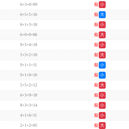
单
6+3+0=09
殺
小
双
6+5+5=16
殺
大
双
6+1+3=10
殺
小
单
6+0+0=06
殺
大
双
9+5+4=18
殺
小
双
5+3+2=10
殺
大
双
9+1+1=11
殺
小
单
9+1+0=10
殺
小
双
5+5+2=12
殺
大
单
6+3+9=18
殺
小
单
8+3+3=14
殺
小
双
4+1+6=11
殺
小
双
2+1+2=05
殺
大