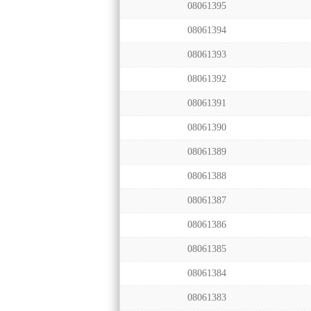
08061395
08061394
08061393
08061392
08061391
08061390
08061389
08061388
08061387
08061386
08061385
08061384
08061383