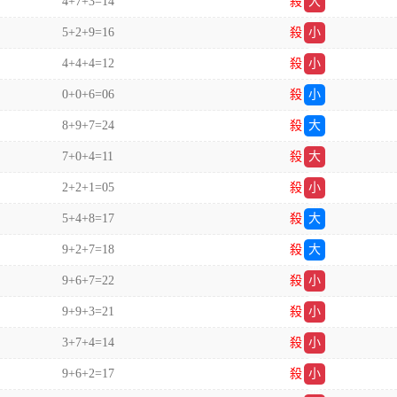
4+7+3=14
殺
大
单
5+2+9=16
殺
小
双
4+4+4=12
殺
小
单
0+0+6=06
殺
小
双
8+9+7=24
殺
大
双
7+0+4=11
殺
大
双
2+2+1=05
殺
小
双
5+4+8=17
殺
大
单
9+2+7=18
殺
大
双
9+6+7=22
殺
小
双
9+9+3=21
殺
小
单
3+7+4=14
殺
小
双
9+6+2=17
殺
小
双