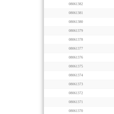
08061382
08061381
08061380
08061379
08061378
08061377
08061376
08061375
08061374
08061373
08061372
08061371
08061370