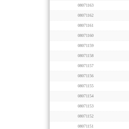
08071163
08071162
08071161
08071160
08071159
08071158
08071157
08071156
08071155
08071154
08071153
08071152
08071151