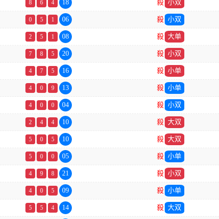
18
殺
小双
8
6
4
06
殺
小双
0
5
1
08
殺
大单
2
5
1
20
殺
小双
7
8
5
16
殺
小单
4
7
5
13
殺
小单
4
0
9
04
殺
小双
4
0
0
10
殺
大双
2
4
4
10
殺
大双
5
0
5
05
殺
小单
5
0
0
21
殺
小双
4
9
8
09
殺
小单
4
0
5
14
殺
大双
5
5
4