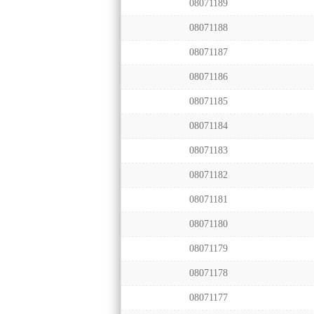
08071189
08071188
08071187
08071186
08071185
08071184
08071183
08071182
08071181
08071180
08071179
08071178
08071177