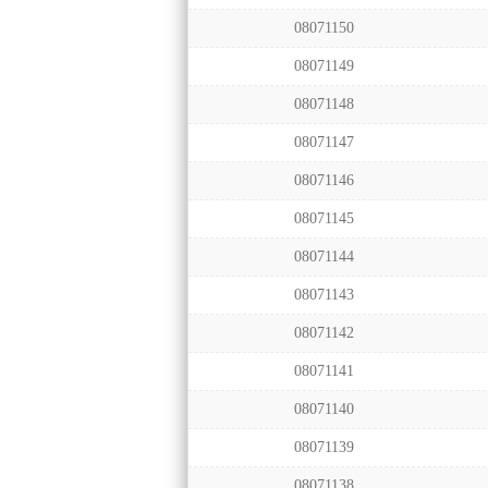
08071150
08071149
08071148
08071147
08071146
08071145
08071144
08071143
08071142
08071141
08071140
08071139
08071138