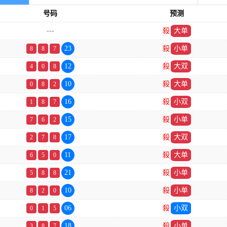
号码
预测
---
殺
大单
23
殺
小单
8
8
7
12
殺
大双
4
0
8
10
殺
大单
0
8
2
16
殺
小双
1
8
7
15
殺
小单
7
6
2
17
殺
大双
2
7
8
11
殺
大单
6
5
0
21
殺
小单
5
8
8
10
殺
小单
8
2
0
06
殺
小双
0
1
5
18
殺
小单
3
8
7