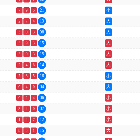
21
小
7
9
5
13
大
2
7
4
08
大
5
0
3
15
大
3
9
3
15
大
3
9
3
14
大
2
4
8
18
小
7
6
5
04
大
0
4
0
06
小
0
2
4
07
小
3
4
0
12
小
1
4
7
15
大
9
5
1