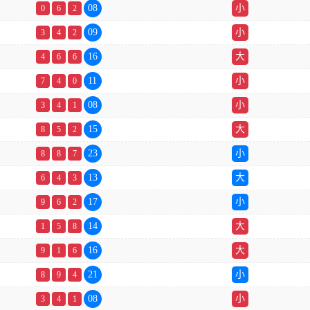
08
小
0
6
2
09
小
3
4
2
16
大
4
6
6
11
小
7
4
0
08
小
3
4
1
15
大
8
5
2
23
小
8
8
7
13
大
6
4
3
17
小
9
6
2
14
大
1
5
8
16
大
9
1
6
21
小
8
9
4
08
小
3
4
1