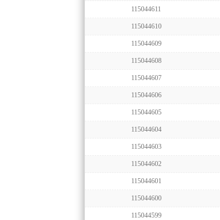
115044611
115044610
115044609
115044608
115044607
115044606
115044605
115044604
115044603
115044602
115044601
115044600
115044599