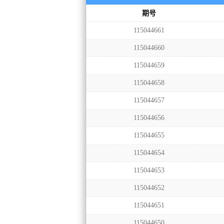
期号
115044661
115044660
115044659
115044658
115044657
115044656
115044655
115044654
115044653
115044652
115044651
115044650