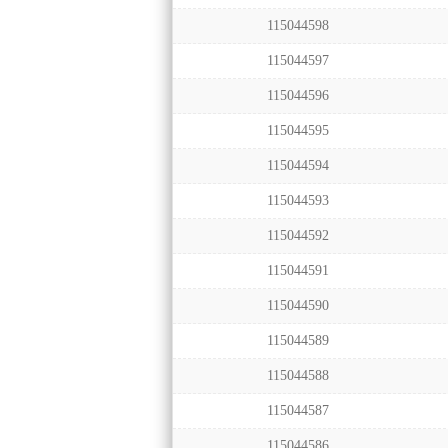
115044598
115044597
115044596
115044595
115044594
115044593
115044592
115044591
115044590
115044589
115044588
115044587
115044586