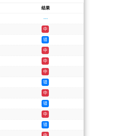
结果
---
中
错
中
中
中
错
中
错
中
错
中