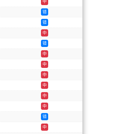
中
错
错
中
错
中
中
中
中
中
中
错
中