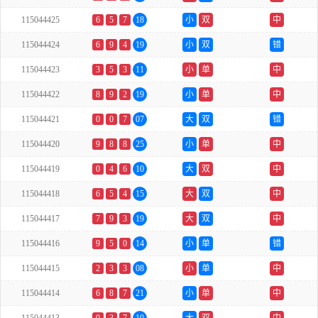
115044425
6
5
7
18
小
双
中
115044424
6
9
4
19
小
双
错
115044423
3
5
3
11
小
单
中
115044422
8
9
2
19
小
单
中
115044421
0
0
7
07
大
双
错
115044420
9
8
8
25
小
单
中
115044419
0
4
6
10
大
双
中
115044418
6
5
4
15
大
双
中
115044417
7
9
3
19
大
双
中
115044416
9
5
0
14
小
单
错
115044415
2
3
3
08
小
单
中
115044414
6
8
7
21
小
单
中