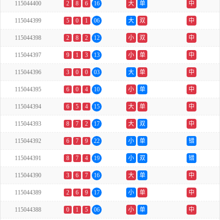
115044400
2
8
6
16
大
单
中
115044399
5
0
1
06
大
双
中
115044398
2
8
2
12
小
双
中
115044397
9
1
3
13
小
单
中
115044396
3
0
0
03
大
单
中
115044395
6
0
4
10
小
单
中
115044394
6
5
4
15
大
单
中
115044393
8
7
2
17
大
双
中
115044392
6
7
9
22
小
单
错
115044391
8
7
4
19
小
双
错
115044390
3
6
7
16
大
单
中
115044389
2
6
9
17
小
单
中
115044388
0
1
5
06
小
单
中