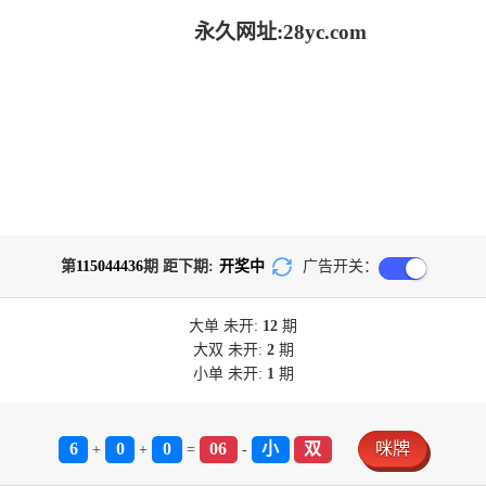
永久网址:28yc.com
第
115044436
期 距下期:
开奖中
广告开关：
大单
未开:
12
期
大双
未开:
2
期
小单
未开:
1
期
6
0
0
06
小
双
咪牌
+
+
=
-