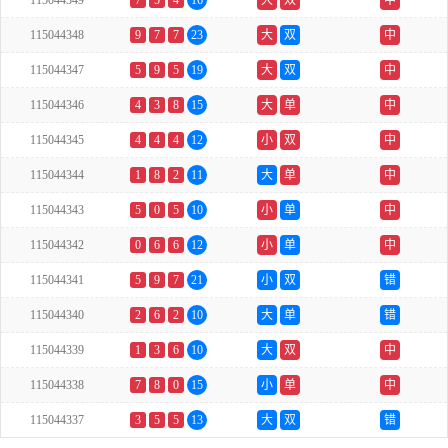
115044349
7
5
4
16
大
双
中
115044348
9
7
7
23
大
双
中
115044347
5
9
5
19
大
双
中
115044346
4
3
8
15
大
单
中
115044345
4
4
4
12
小
双
中
115044344
1
8
2
11
大
单
中
115044343
5
0
5
10
小
单
中
115044342
0
6
6
12
小
单
中
115044341
5
9
7
21
小
双
错
115044340
2
6
2
10
大
单
错
115044339
1
3
6
10
大
双
中
115044338
7
8
0
15
小
单
中
115044337
3
5
5
13
大
双
错