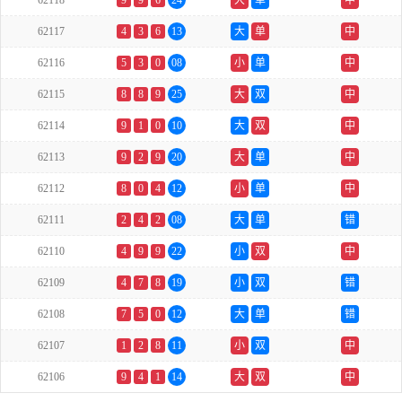
62118
9
9
6
24
大
单
中
62117
4
3
6
13
大
单
中
62116
5
3
0
08
小
单
中
62115
8
8
9
25
大
双
中
62114
9
1
0
10
大
双
中
62113
9
2
9
20
大
单
中
62112
8
0
4
12
小
单
中
62111
2
4
2
08
大
单
错
62110
4
9
9
22
小
双
中
62109
4
7
8
19
小
双
错
62108
7
5
0
12
大
单
错
62107
1
2
8
11
小
双
中
62106
9
4
1
14
大
双
中