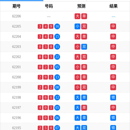
期号
号码
预测
结果
62206
---
大
单
---
62205
3
4
9
16
小
双
中
62204
3
4
8
15
大
单
中
62203
0
3
8
11
小
双
中
62202
8
9
5
22
大
双
中
62201
0
2
3
05
小
单
中
62200
2
9
2
13
小
单
中
62199
2
4
2
08
小
双
中
62198
0
6
6
12
大
单
错
62197
4
0
1
05
大
单
中
62196
1
0
5
06
大
单
错
62195
2
5
0
07
大
双
错