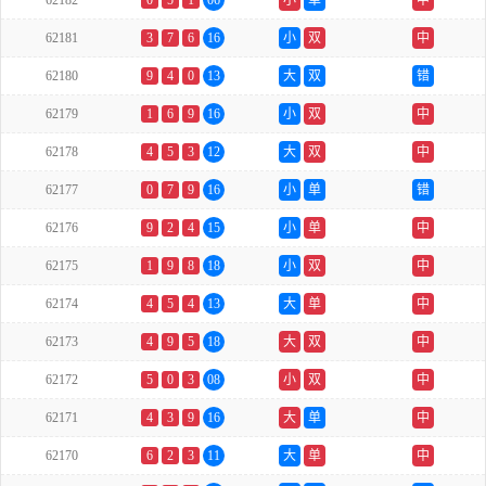
62182
0
5
1
06
小
单
中
62181
3
7
6
16
小
双
中
62180
9
4
0
13
大
双
错
62179
1
6
9
16
小
双
中
62178
4
5
3
12
大
双
中
62177
0
7
9
16
小
单
错
62176
9
2
4
15
小
单
中
62175
1
9
8
18
小
双
中
62174
4
5
4
13
大
单
中
62173
4
9
5
18
大
双
中
62172
5
0
3
08
小
双
中
62171
4
3
9
16
大
单
中
62170
6
2
3
11
大
单
中