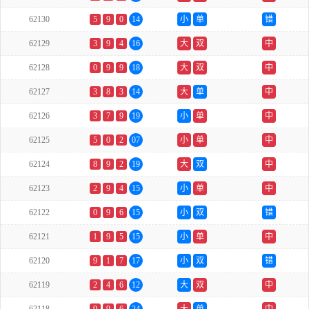
62130
5
9
0
14
小
单
错
62129
3
9
4
16
大
双
中
62128
0
9
9
18
大
双
中
62127
3
8
3
14
大
单
中
62126
3
7
9
19
小
单
中
62125
5
0
2
07
小
单
中
62124
8
9
2
19
大
双
中
62123
2
9
4
15
小
单
中
62122
0
9
6
15
小
双
错
62121
1
9
5
15
小
单
中
62120
9
1
7
17
小
双
错
62119
2
4
6
12
大
双
中