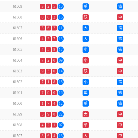
61609
3
2
5
10
单
错
61608
8
6
2
16
双
中
61607
3
6
2
11
大
错
61606
4
2
7
13
大
错
61605
4
5
8
17
小
错
61604
7
2
0
09
小
中
61603
9
5
0
14
双
中
61602
7
1
8
16
小
错
61601
7
9
0
16
单
错
61600
1
7
4
12
单
错
61599
5
9
8
22
大
中
61598
4
2
1
07
单
中
61597
8
6
4
18
大
中