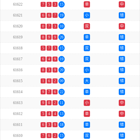
61622
7
5
3
15
单
中
61621
6
6
7
19
小
错
61620
0
7
3
10
双
中
61619
8
9
9
26
单
错
61618
5
7
3
15
双
错
61617
6
4
9
19
双
错
61616
8
3
9
20
小
错
61615
1
6
2
09
大
错
61614
9
7
6
22
单
错
61613
9
0
2
11
小
中
61612
5
4
4
13
单
中
61611
6
3
9
18
单
错
61610
7
6
2
15
双
错