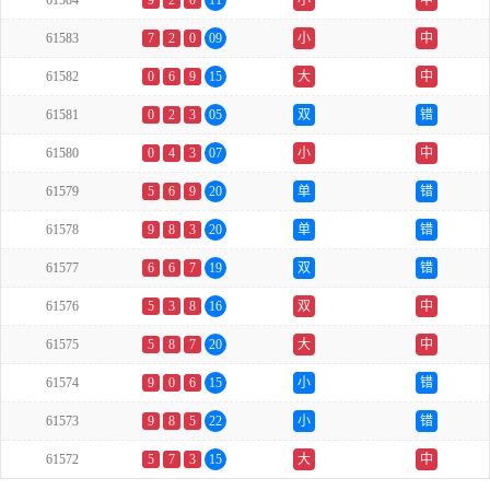
61584
9
2
0
11
小
中
61583
7
2
0
09
小
中
61582
0
6
9
15
大
中
61581
0
2
3
05
双
错
61580
0
4
3
07
小
中
61579
5
6
9
20
单
错
61578
9
8
3
20
单
错
61577
6
6
7
19
双
错
61576
5
3
8
16
双
中
61575
5
8
7
20
大
中
61574
9
0
6
15
小
错
61573
9
8
5
22
小
错
61572
5
7
3
15
大
中