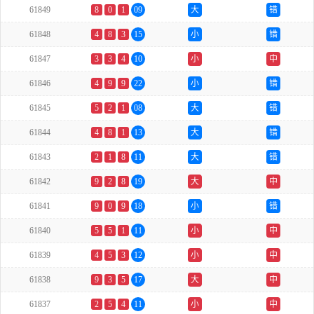
61849
8
0
1
09
大
错
61848
4
8
3
15
小
错
61847
3
3
4
10
小
中
61846
4
9
9
22
小
错
61845
5
2
1
08
大
错
61844
4
8
1
13
大
错
61843
2
1
8
11
大
错
61842
9
2
8
19
大
中
61841
9
0
9
18
小
错
61840
5
5
1
11
小
中
61839
4
5
3
12
小
中
61838
9
3
5
17
大
中
61837
2
5
4
11
小
中