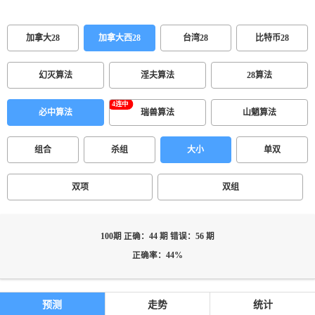
加拿大28
加拿大西28
台湾28
比特币28
幻灭算法
淫夫算法
28算法
必中算法
瑞兽算法
山魈算法
组合
杀组
大小
单双
双项
双组
100期 正确：44 期 错误：56 期
正确率：44%
预测
走势
统计