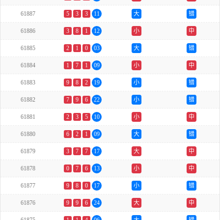
61887
5
3
3
11
大
错
61886
3
8
1
12
小
中
61885
2
1
0
03
大
错
61884
1
7
1
09
小
中
61883
9
8
2
19
小
错
61882
7
9
6
22
小
错
61881
2
3
5
10
小
中
61880
6
2
1
09
大
错
61879
3
7
7
17
大
中
61878
0
7
6
13
小
中
61877
9
8
0
17
小
错
61876
9
9
6
24
大
中