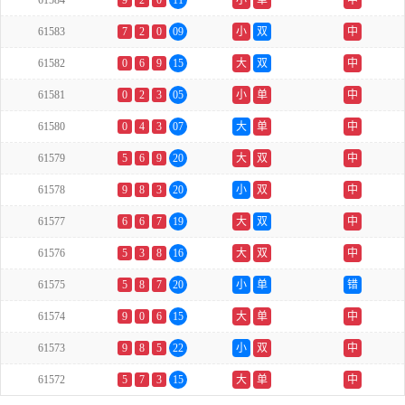
61584
9
2
0
11
小
单
中
61583
7
2
0
09
小
双
中
61582
0
6
9
15
大
双
中
61581
0
2
3
05
小
单
中
61580
0
4
3
07
大
单
中
61579
5
6
9
20
大
双
中
61578
9
8
3
20
小
双
中
61577
6
6
7
19
大
双
中
61576
5
3
8
16
大
双
中
61575
5
8
7
20
小
单
错
61574
9
0
6
15
大
单
中
61573
9
8
5
22
小
双
中
61572
5
7
3
15
大
单
中