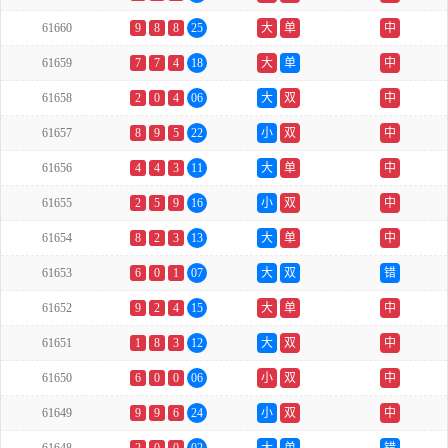
61660
9
8
8
25
大
单
中
61659
7
7
4
18
大
单
中
61658
2
0
4
06
大
双
中
61657
8
9
5
22
小
双
中
61656
4
4
3
11
大
单
中
61655
2
5
9
16
小
双
中
61654
8
2
3
13
大
单
中
61653
6
0
1
07
大
双
错
61652
9
2
4
15
大
单
中
61651
1
8
3
12
大
双
中
61650
6
0
0
06
小
双
中
61649
9
9
6
24
小
双
中