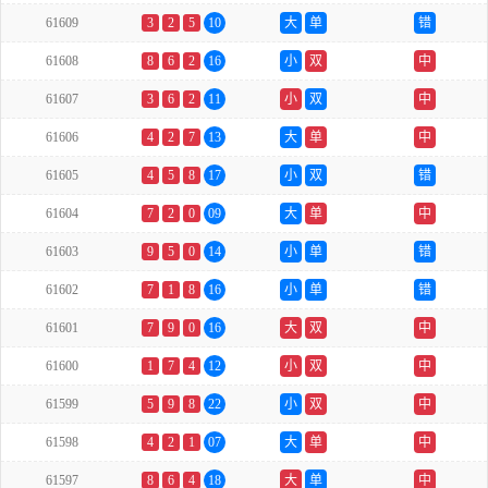
61609
3
2
5
10
大
单
错
61608
8
6
2
16
小
双
中
61607
3
6
2
11
小
双
中
61606
4
2
7
13
大
单
中
61605
4
5
8
17
小
双
错
61604
7
2
0
09
大
单
中
61603
9
5
0
14
小
单
错
61602
7
1
8
16
小
单
错
61601
7
9
0
16
大
双
中
61600
1
7
4
12
小
双
中
61599
5
9
8
22
小
双
中
61598
4
2
1
07
大
单
中
61597
8
6
4
18
大
单
中