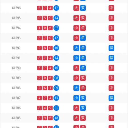
61596
6
7
4
17
大
双
中
61595
0
5
9
14
大
双
中
61594
1
0
6
07
小
单
中
61593
5
7
0
12
小
单
中
61592
2
8
0
10
大
单
错
61591
8
2
4
14
小
单
错
61590
5
7
4
16
大
单
中
61589
2
0
6
08
小
双
中
61588
2
6
1
09
大
单
中
61587
4
7
4
15
小
双
错
61586
8
4
9
21
大
双
中
61585
3
9
6
18
大
双
中