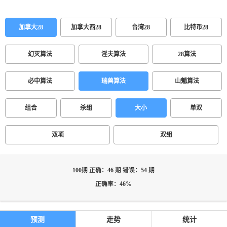
加拿大28
加拿大西28
台湾28
比特币28
幻灭算法
淫夫算法
28算法
必中算法
瑞兽算法
山魈算法
组合
杀组
大小
单双
双项
双组
100期 正确：46 期 错误：54 期
正确率：46%
预测
走势
统计