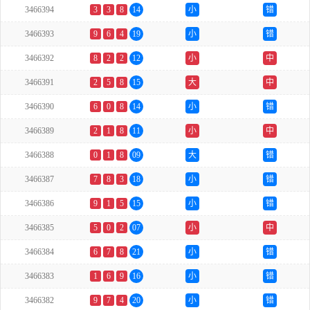
3466394
3
3
8
14
小
错
3466393
9
6
4
19
小
错
3466392
8
2
2
12
小
中
3466391
2
5
8
15
大
中
3466390
6
0
8
14
小
错
3466389
2
1
8
11
小
中
3466388
0
1
8
09
大
错
3466387
7
8
3
18
小
错
3466386
9
1
5
15
小
错
3466385
5
0
2
07
小
中
3466384
6
7
8
21
小
错
3466383
1
6
9
16
小
错
3466382
9
7
4
20
小
错