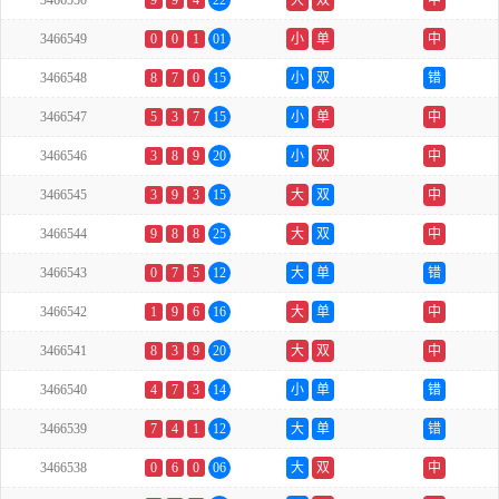
3466550
9
9
4
22
大
双
中
3466549
0
0
1
01
小
单
中
3466548
8
7
0
15
小
双
错
3466547
5
3
7
15
小
单
中
3466546
3
8
9
20
小
双
中
3466545
3
9
3
15
大
双
中
3466544
9
8
8
25
大
双
中
3466543
0
7
5
12
大
单
错
3466542
1
9
6
16
大
单
中
3466541
8
3
9
20
大
双
中
3466540
4
7
3
14
小
单
错
3466539
7
4
1
12
大
单
错
3466538
0
6
0
06
大
双
中