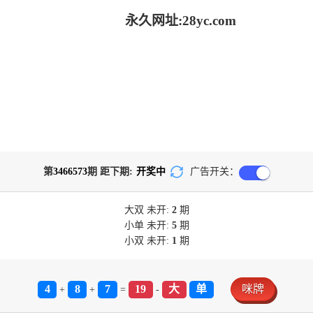
永久网址:28yc.com
第
3466573
期 距下期:
开奖中
广告开关：
大双
未开:
2
期
小单
未开:
5
期
小双
未开:
1
期
4
8
7
19
大
单
咪牌
+
+
=
-