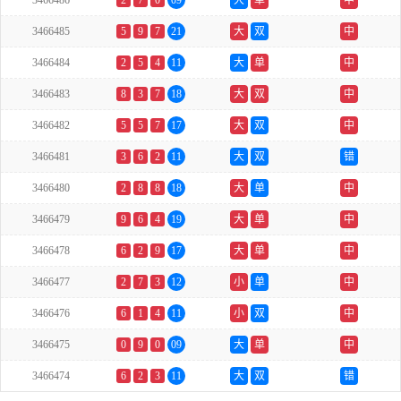
3466486
2
7
0
09
大
单
中
3466485
5
9
7
21
大
双
中
3466484
2
5
4
11
大
单
中
3466483
8
3
7
18
大
双
中
3466482
5
5
7
17
大
双
中
3466481
3
6
2
11
大
双
错
3466480
2
8
8
18
大
单
中
3466479
9
6
4
19
大
单
中
3466478
6
2
9
17
大
单
中
3466477
2
7
3
12
小
单
中
3466476
6
1
4
11
小
双
中
3466475
0
9
0
09
大
单
中
3466474
6
2
3
11
大
双
错