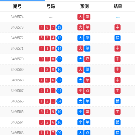
期号
号码
预测
结果
3466574
---
大
单
---
3466573
4
8
7
19
大
单
中
3466572
5
3
4
12
大
单
错
3466571
4
1
9
14
大
单
中
3466570
0
2
0
02
大
双
中
3466569
4
3
9
16
大
单
中
3466568
1
0
6
07
大
单
中
3466567
2
1
1
04
小
双
中
3466566
1
2
1
04
大
单
错
3466565
6
4
9
19
小
单
中
3466564
8
2
6
16
小
单
错
3466563
1
1
7
09
大
双
错