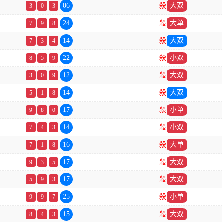
06
殺
大双
3
0
3
24
殺
大单
7
9
8
14
殺
大双
7
3
4
22
殺
小双
8
5
9
12
殺
大双
3
0
9
14
殺
大双
5
1
8
17
殺
小单
9
8
0
14
殺
小双
7
4
3
16
殺
大单
7
1
8
17
殺
大双
9
3
5
17
殺
大双
5
9
3
25
殺
小单
9
9
7
15
殺
大双
8
4
3