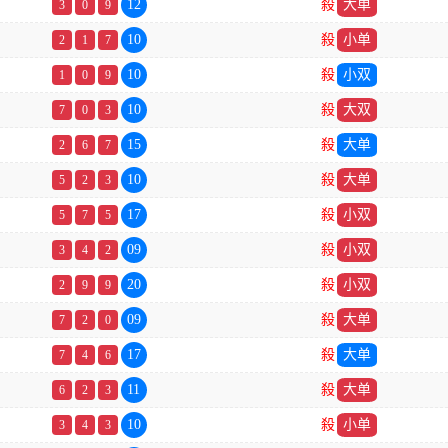
12
殺
大单
3
0
9
10
殺
小单
2
1
7
10
殺
小双
1
0
9
10
殺
大双
7
0
3
15
殺
大单
2
6
7
10
殺
大单
5
2
3
17
殺
小双
5
7
5
09
殺
小双
3
4
2
20
殺
小双
2
9
9
09
殺
大单
7
2
0
17
殺
大单
7
4
6
11
殺
大单
6
2
3
10
殺
小单
3
4
3