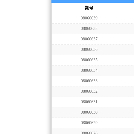
期号
08060639
08060638
08060637
08060636
08060635
08060634
08060633
08060632
08060631
08060630
08060629
08060628