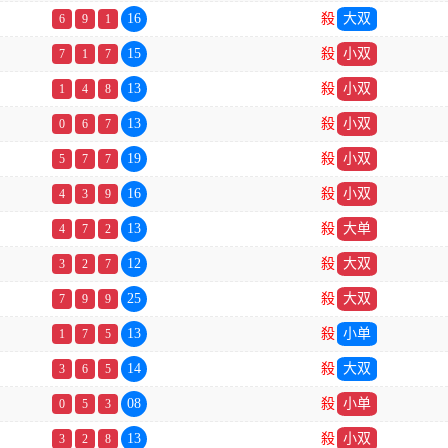
16
殺
大双
6
9
1
15
殺
小双
7
1
7
13
殺
小双
1
4
8
13
殺
小双
0
6
7
19
殺
小双
5
7
7
16
殺
小双
4
3
9
13
殺
大单
4
7
2
12
殺
大双
3
2
7
25
殺
大双
7
9
9
13
殺
小单
1
7
5
14
殺
大双
3
6
5
08
殺
小单
0
5
3
13
殺
小双
3
2
8