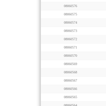
08060576
08060575
08060574
08060573
08060572
08060571
08060570
08060569
08060568
08060567
08060566
08060565
08060564