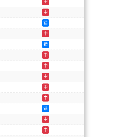
中
中
错
中
错
中
中
中
中
中
错
中
中