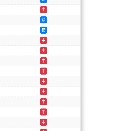
中
错
错
中
中
中
中
中
中
中
中
中