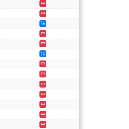
中
中
错
中
中
错
中
中
中
中
中
中
中