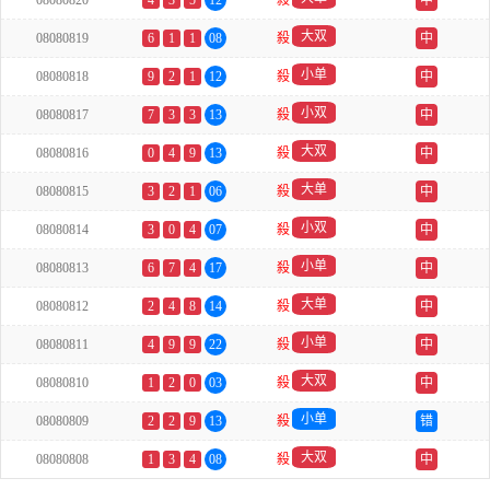
08080820
4
3
5
12
殺
中
大双
08080819
6
1
1
08
殺
中
小单
08080818
9
2
1
12
殺
中
小双
08080817
7
3
3
13
殺
中
大双
08080816
0
4
9
13
殺
中
大单
08080815
3
2
1
06
殺
中
小双
08080814
3
0
4
07
殺
中
小单
08080813
6
7
4
17
殺
中
大单
08080812
2
4
8
14
殺
中
小单
08080811
4
9
9
22
殺
中
大双
08080810
1
2
0
03
殺
中
小单
08080809
2
2
9
13
殺
错
大双
08080808
1
3
4
08
殺
中