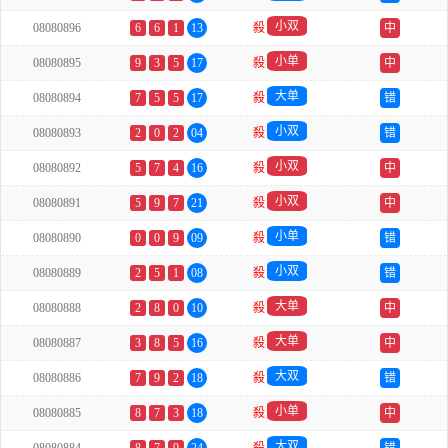
小双
08080896
6
6
1
13
殺
中
小单
08080895
9
3
5
17
殺
中
大单
08080894
7
5
5
17
殺
错
小双
08080893
2
0
2
04
殺
错
小双
08080892
5
7
4
16
殺
中
小双
08080891
5
9
7
21
殺
中
小单
08080890
0
0
9
09
殺
错
小双
08080889
2
5
1
08
殺
错
大单
08080888
2
8
0
10
殺
中
大单
08080887
3
8
5
16
殺
中
大双
08080886
7
9
2
18
殺
错
小单
08080885
8
7
3
18
殺
中
大双