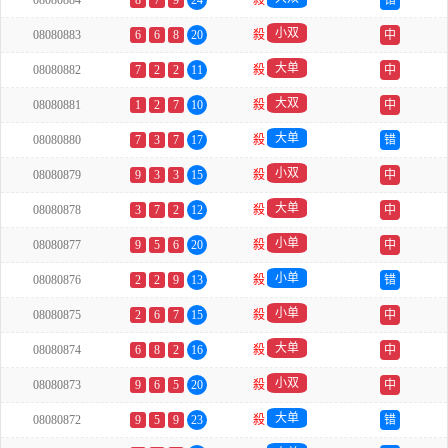
08080884
8
7
9
24
殺
错
小双
08080883
6
6
8
20
殺
中
大单
08080882
7
2
2
11
殺
中
大双
08080881
1
2
7
10
殺
中
大单
08080880
7
3
7
17
殺
错
小双
08080879
9
3
3
15
殺
中
大单
08080878
3
7
2
12
殺
中
小单
08080877
9
5
6
20
殺
中
小单
08080876
2
2
9
13
殺
错
小单
08080875
2
6
7
15
殺
中
大单
08080874
6
8
2
16
殺
中
小双
08080873
9
6
5
20
殺
中
大单
08080872
9
5
9
23
殺
错