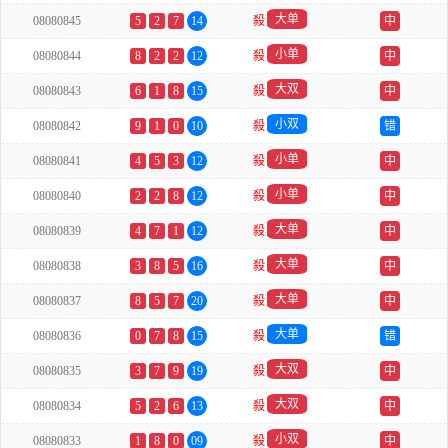
大单
08080845
5
2
7
14
殺
中
小单
08080844
8
2
2
12
殺
中
大双
08080843
6
1
8
15
殺
中
小双
08080842
9
1
0
10
殺
错
小单
08080841
4
5
3
12
殺
中
小单
08080840
2
2
8
12
殺
中
大单
08080839
4
7
1
12
殺
中
大单
08080838
3
8
5
16
殺
中
大单
08080837
8
5
7
20
殺
中
大单
08080836
0
7
8
15
殺
错
大双
08080835
3
7
9
19
殺
中
大双
08080834
5
2
6
13
殺
中
小双
08080833
1
8
0
09
殺
中