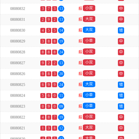
小双
08080832
3
7
3
13
殺
中
大双
08080831
2
9
2
13
殺
中
大双
08080830
4
5
5
14
殺
错
小单
08080829
3
8
8
19
殺
中
小双
08080828
8
8
8
24
殺
中
小双
08080827
9
2
2
13
殺
中
小双
08080826
9
8
3
20
殺
中
大双
08080825
6
9
9
24
殺
错
小单
08080824
5
6
0
11
殺
错
小单
08080823
0
9
0
09
殺
错
小双
08080822
4
8
7
19
殺
中
大双
08080821
1
3
8
12
殺
中
大单