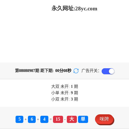
永久网址:28yc.com
第
08080907
期 距下期:
00
分
08
秒
广告开关：
大双
未开:
1
期
小单
未开:
9
期
小双
未开:
3
期
5
6
4
15
大
单
咪牌
+
+
=
-