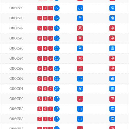
08060599
8
5
9
22
小
错
08060598
3
0
9
12
单
错
08060597
5
1
8
14
双
中
08060596
9
8
0
17
单
中
08060595
7
4
3
14
单
错
08060594
7
1
8
16
双
中
08060593
9
3
5
17
单
中
08060592
5
9
3
17
小
错
08060591
9
9
7
25
双
错
08060590
8
4
3
15
大
中
08060589
6
9
1
16
小
错
08060588
7
1
7
15
小
错