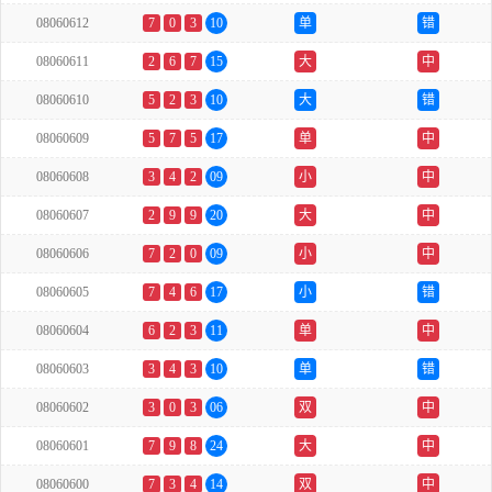
08060612
7
0
3
10
单
错
08060611
2
6
7
15
大
中
08060610
5
2
3
10
大
错
08060609
5
7
5
17
单
中
08060608
3
4
2
09
小
中
08060607
2
9
9
20
大
中
08060606
7
2
0
09
小
中
08060605
7
4
6
17
小
错
08060604
6
2
3
11
单
中
08060603
3
4
3
10
单
错
08060602
3
0
3
06
双
中
08060601
7
9
8
24
大
中
08060600
7
3
4
14
双
中