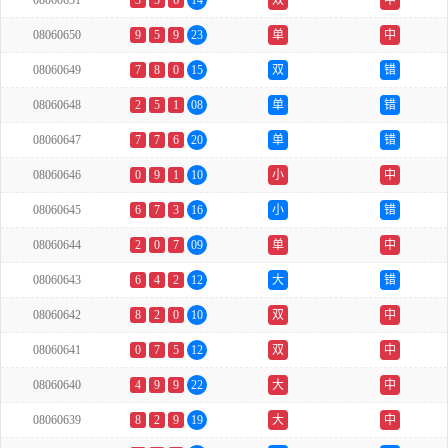
08060651
3
5
6
14
双
中
08060650
9
5
9
23
单
中
08060649
7
8
0
15
双
错
08060648
2
5
1
08
单
错
08060647
7
7
6
20
单
错
08060646
0
9
1
10
小
中
08060645
6
7
3
16
小
错
08060644
2
0
7
09
单
中
08060643
6
4
2
12
大
错
08060642
8
2
0
10
双
中
08060641
0
7
5
12
双
中
08060640
4
9
9
22
大
中
08060639
8
2
9
19
大
中