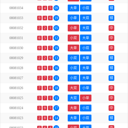
08081034
0
4
5
09
大单
小双
错
08081033
9
4
6
19
小单
大双
错
08081032
2
2
1
05
小单
大双
中
08081031
6
5
1
12
小双
大单
中
08081030
9
3
7
19
大单
小双
中
08081029
2
2
9
13
小双
大单
错
08081028
6
9
1
16
小双
大单
错
08081027
2
7
2
11
小双
大单
错
08081026
7
3
8
18
大双
小单
中
08081025
3
7
1
11
大双
小单
中
08081024
3
9
5
17
大单
小双
中
08081023
2
8
4
14
大单
小双
错