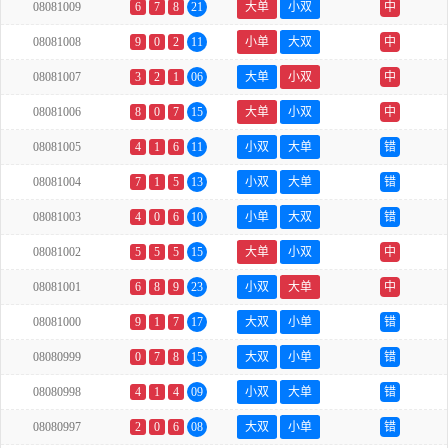
08081009
6
7
8
21
大单
小双
中
08081008
9
0
2
11
小单
大双
中
08081007
3
2
1
06
大单
小双
中
08081006
8
0
7
15
大单
小双
中
08081005
4
1
6
11
小双
大单
错
08081004
7
1
5
13
小双
大单
错
08081003
4
0
6
10
小单
大双
错
08081002
5
5
5
15
大单
小双
中
08081001
6
8
9
23
小双
大单
中
08081000
9
1
7
17
大双
小单
错
08080999
0
7
8
15
大双
小单
错
08080998
4
1
4
09
小双
大单
错
08080997
2
0
6
08
大双
小单
错