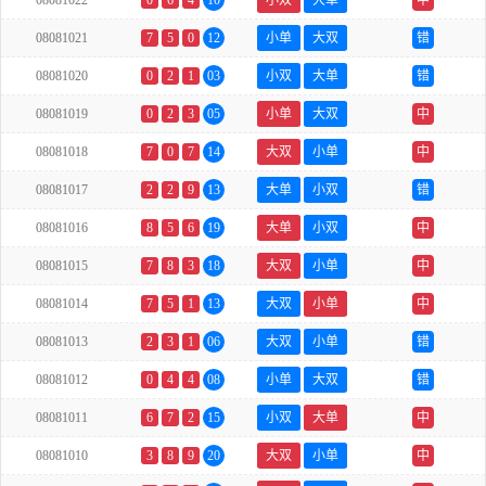
08081022
0
6
4
10
小双
大单
中
08081021
7
5
0
12
小单
大双
错
08081020
0
2
1
03
小双
大单
错
08081019
0
2
3
05
小单
大双
中
08081018
7
0
7
14
大双
小单
中
08081017
2
2
9
13
大单
小双
错
08081016
8
5
6
19
大单
小双
中
08081015
7
8
3
18
大双
小单
中
08081014
7
5
1
13
大双
小单
中
08081013
2
3
1
06
大双
小单
错
08081012
0
4
4
08
小单
大双
错
08081011
6
7
2
15
小双
大单
中
08081010
3
8
9
20
大双
小单
中