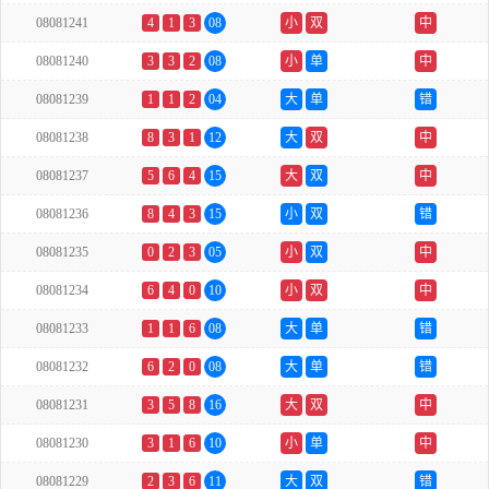
08081241
4
1
3
08
小
双
中
08081240
3
3
2
08
小
单
中
08081239
1
1
2
04
大
单
错
08081238
8
3
1
12
大
双
中
08081237
5
6
4
15
大
双
中
08081236
8
4
3
15
小
双
错
08081235
0
2
3
05
小
双
中
08081234
6
4
0
10
小
双
中
08081233
1
1
6
08
大
单
错
08081232
6
2
0
08
大
单
错
08081231
3
5
8
16
大
双
中
08081230
3
1
6
10
小
单
中
08081229
2
3
6
11
大
双
错