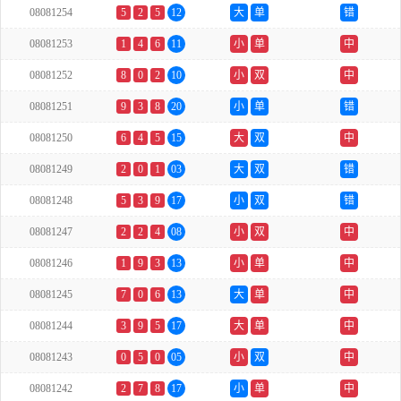
08081254
5
2
5
12
大
单
错
08081253
1
4
6
11
小
单
中
08081252
8
0
2
10
小
双
中
08081251
9
3
8
20
小
单
错
08081250
6
4
5
15
大
双
中
08081249
2
0
1
03
大
双
错
08081248
5
3
9
17
小
双
错
08081247
2
2
4
08
小
双
中
08081246
1
9
3
13
小
单
中
08081245
7
0
6
13
大
单
中
08081244
3
9
5
17
大
单
中
08081243
0
5
0
05
小
双
中
08081242
2
7
8
17
小
单
中