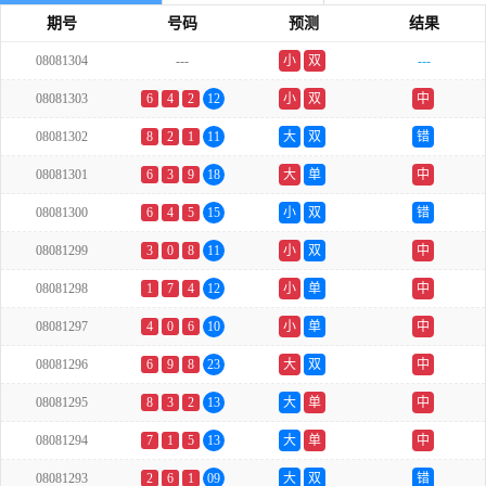
期号
号码
预测
结果
08081304
---
小
双
---
08081303
6
4
2
12
小
双
中
08081302
8
2
1
11
大
双
错
08081301
6
3
9
18
大
单
中
08081300
6
4
5
15
小
双
错
08081299
3
0
8
11
小
双
中
08081298
1
7
4
12
小
单
中
08081297
4
0
6
10
小
单
中
08081296
6
9
8
23
大
双
中
08081295
8
3
2
13
大
单
中
08081294
7
1
5
13
大
单
中
08081293
2
6
1
09
大
双
错