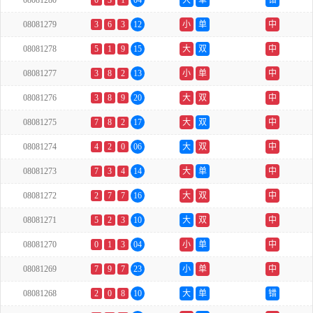
08081280
0
3
1
04
大
单
错
08081279
3
6
3
12
小
单
中
08081278
5
1
9
15
大
双
中
08081277
3
8
2
13
小
单
中
08081276
3
8
9
20
大
双
中
08081275
7
8
2
17
大
双
中
08081274
4
2
0
06
大
双
中
08081273
7
3
4
14
大
单
中
08081272
2
7
7
16
大
双
中
08081271
5
2
3
10
大
双
中
08081270
0
1
3
04
小
单
中
08081269
7
9
7
23
小
单
中
08081268
2
0
8
10
大
单
错