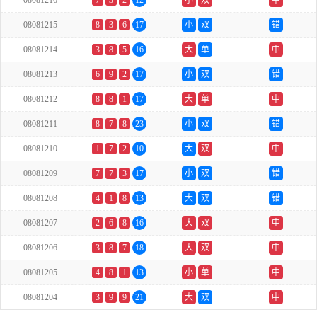
08081216
7
3
2
12
小
双
中
08081215
8
3
6
17
小
双
错
08081214
3
8
5
16
大
单
中
08081213
6
9
2
17
小
双
错
08081212
8
8
1
17
大
单
中
08081211
8
7
8
23
小
双
错
08081210
1
7
2
10
大
双
中
08081209
7
7
3
17
小
双
错
08081208
4
1
8
13
大
双
错
08081207
2
6
8
16
大
双
中
08081206
3
8
7
18
大
双
中
08081205
4
8
1
13
小
单
中
08081204
3
9
9
21
大
双
中