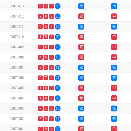
08070413
6
2
8
16
单
错
08070412
2
9
9
20
双
中
08070411
0
5
7
12
单
错
08070410
1
5
3
09
单
中
08070409
9
6
5
20
双
中
08070408
4
6
8
18
双
中
08070407
8
1
2
11
双
错
08070406
0
7
4
11
双
错
08070405
1
0
8
09
单
中
08070404
1
0
2
03
单
中
08070403
7
1
9
17
双
错
08070402
7
4
2
13
双
错
08070401
9
9
4
22
双
中