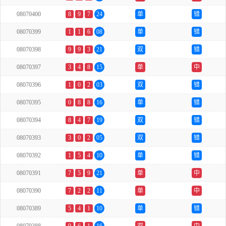
08070400
8
9
7
24
单
错
08070399
1
1
6
08
单
错
08070398
9
9
3
21
双
错
08070397
3
4
8
15
单
中
08070396
1
0
2
03
双
错
08070395
0
8
8
16
单
错
08070394
8
4
7
19
双
错
08070393
3
0
2
05
双
错
08070392
1
5
4
10
单
错
08070391
7
5
9
21
单
中
08070390
7
2
2
11
单
中
08070389
5
4
1
10
单
错