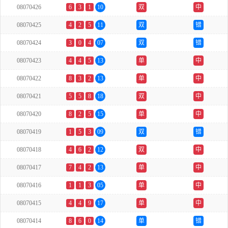
08070426
6
3
1
10
双
中
08070425
4
2
5
11
双
错
08070424
3
0
4
07
双
错
08070423
4
4
5
13
单
中
08070422
8
3
2
13
单
中
08070421
5
5
8
18
双
中
08070420
8
2
5
15
单
中
08070419
1
5
3
09
双
错
08070418
4
6
2
12
双
中
08070417
7
4
2
13
单
中
08070416
1
1
3
05
单
中
08070415
4
4
9
17
单
中
08070414
8
6
0
14
单
错