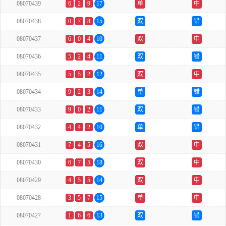
08070439
6
2
9
17
单
中
08070438
0
7
8
15
双
错
08070437
6
0
4
10
双
中
08070436
5
2
4
11
双
错
08070435
5
5
2
12
双
中
08070434
9
2
3
14
单
错
08070433
9
0
2
11
双
错
08070432
4
4
2
10
单
错
08070431
7
4
5
16
双
中
08070430
6
7
5
18
双
中
08070429
4
5
5
14
双
中
08070428
3
5
7
15
单
中
08070427
1
6
6
13
双
错