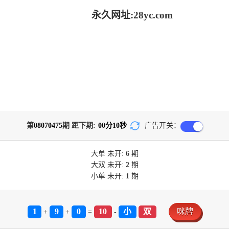
永久网址:28yc.com
第
08070475
期 距下期:
00
分
10
秒
广告开关：
大单
未开:
6
期
大双
未开:
2
期
小单
未开:
1
期
1
9
0
10
小
双
咪牌
+
+
=
-