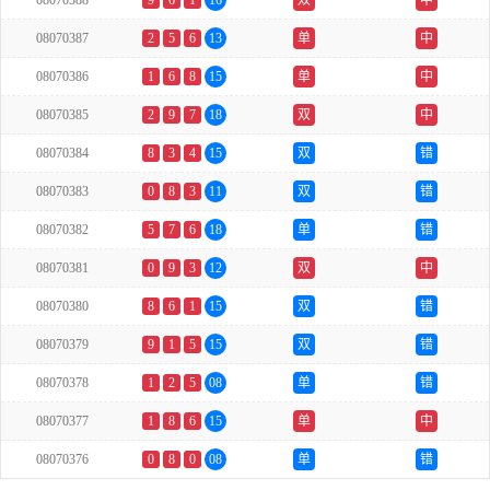
08070388
9
6
1
16
双
中
08070387
2
5
6
13
单
中
08070386
1
6
8
15
单
中
08070385
2
9
7
18
双
中
08070384
8
3
4
15
双
错
08070383
0
8
3
11
双
错
08070382
5
7
6
18
单
错
08070381
0
9
3
12
双
中
08070380
8
6
1
15
双
错
08070379
9
1
5
15
双
错
08070378
1
2
5
08
单
错
08070377
1
8
6
15
单
中
08070376
0
8
0
08
单
错