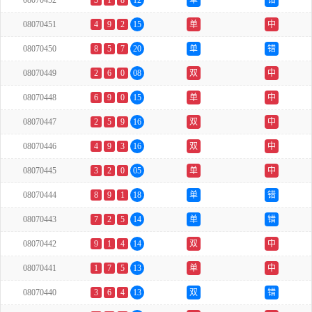
08070452
3
1
8
12
单
错
08070451
4
9
2
15
单
中
08070450
8
5
7
20
单
错
08070449
2
6
0
08
双
中
08070448
6
9
0
15
单
中
08070447
2
5
9
16
双
中
08070446
4
9
3
16
双
中
08070445
3
2
0
05
单
中
08070444
8
9
1
18
单
错
08070443
7
2
5
14
单
错
08070442
9
1
4
14
双
中
08070441
1
7
5
13
单
中
08070440
3
6
4
13
双
错